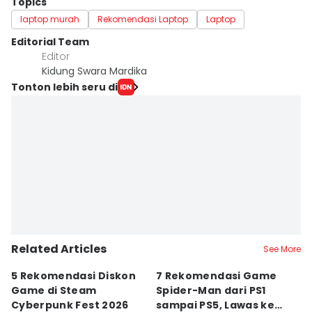
Topics
laptop murah
Rekomendasi Laptop
Laptop
Editorial Team
Editor
Kidung Swara Mardika
Tonton lebih seru di
Related Articles
See More
5 Rekomendasi Diskon
7 Rekomendasi Game
Sp
Game di Steam
Spider-Man dari PS1
M
Cyberpunk Fest 2026
sampai PS5, Lawas ke
I