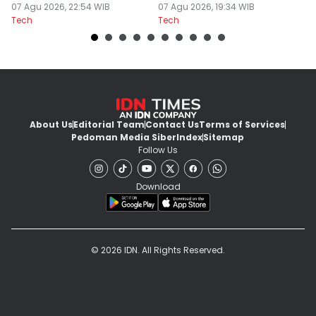
07 Agu 2026, 22:54 WIB
Modern
07 Agu 2026, 19:34 WIB
07
Tech
Tech
Te
About Us
Editorial Team
Contact Us
Terms of Services
Pedoman Media Siber
Index
Sitemap
Follow Us
Download
© 2026 IDN. All Rights Reserved.