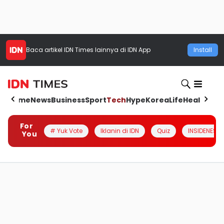
Baca artikel
IDN Times
lainnya di IDN App
Install
Home
News
Business
Sport
Tech
Hype
Korea
Life
Health
Aut
For
# Yuk Vote
Iklanin di IDN
Quiz
INSIDENESIA
You