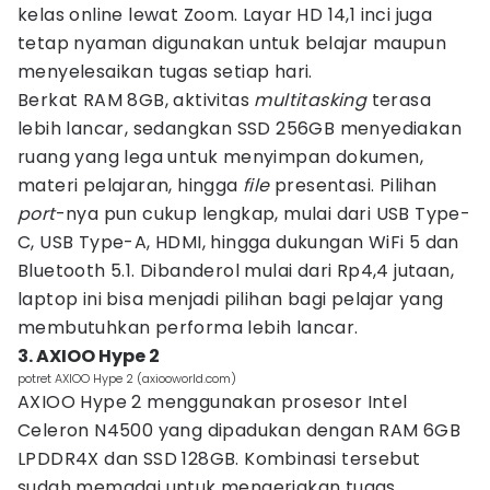
kelas online lewat Zoom. Layar HD 14,1 inci juga
tetap nyaman digunakan untuk belajar maupun
menyelesaikan tugas setiap hari.
Berkat RAM 8GB, aktivitas
multitasking
terasa
lebih lancar, sedangkan SSD 256GB menyediakan
ruang yang lega untuk menyimpan dokumen,
materi pelajaran, hingga
file
presentasi. Pilihan
port
-nya pun cukup lengkap, mulai dari USB Type-
C, USB Type-A, HDMI, hingga dukungan WiFi 5 dan
Bluetooth 5.1. Dibanderol mulai dari Rp4,4 jutaan,
laptop ini bisa menjadi pilihan bagi pelajar yang
membutuhkan performa lebih lancar.
3. AXIOO Hype 2
potret AXIOO Hype 2 (axiooworld.com)
AXIOO Hype 2 menggunakan prosesor Intel
Celeron N4500 yang dipadukan dengan RAM 6GB
LPDDR4X dan SSD 128GB. Kombinasi tersebut
sudah memadai untuk mengerjakan tugas