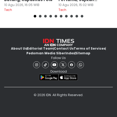
10 Agu 2026, 16:05 WIB
Inovasi!
10 Agu 2026, 15:02 WIB
10
Tech
Tech
Te
About Us
Editorial Team
Contact Us
Terms of Services
Pedoman Media Siber
Index
Sitemap
Follow Us
Download
© 2026 IDN. All Rights Reserved.