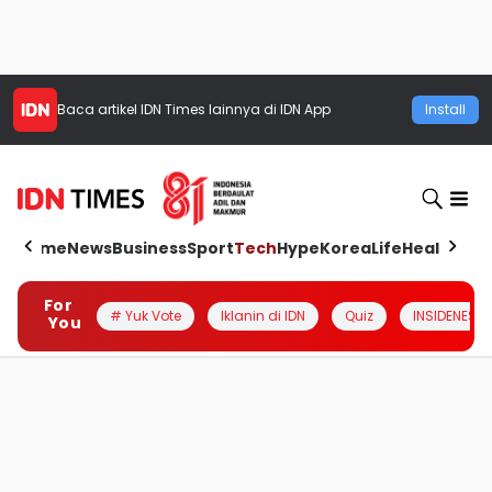
Baca artikel
IDN Times
lainnya di IDN App
Install
Home
News
Business
Sport
Tech
Hype
Korea
Life
Health
Aut
For
# Yuk Vote
Iklanin di IDN
Quiz
INSIDENESIA
You