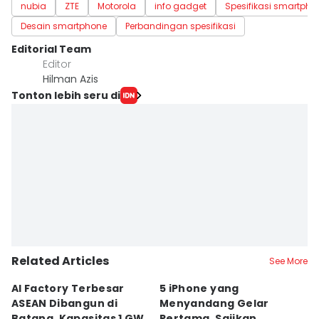
nubia
ZTE
Motorola
info gadget
Spesifikasi smartpho
Desain smartphone
Perbandingan spesifikasi
Editorial Team
Editor
Hilman Azis
Tonton lebih seru di
Related Articles
See More
AI Factory Terbesar
5 iPhone yang
U
ASEAN Dibangun di
Menyandang Gelar
G
Batang, Kapasitas 1 GW
Pertama, Sajikan
S