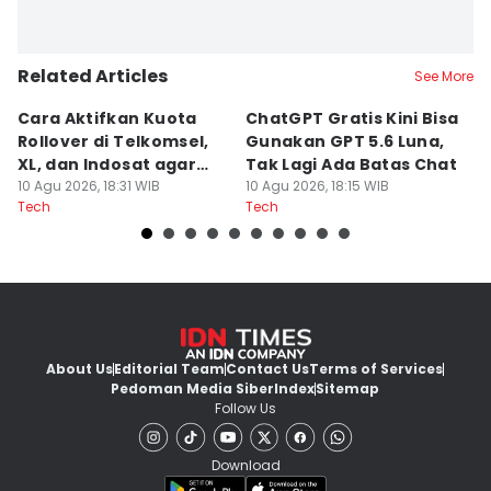
Related Articles
See More
Cara Aktifkan Kuota
ChatGPT Gratis Kini Bisa
A
Rollover di Telkomsel,
Gunakan GPT 5.6 Luna,
A
XL, dan Indosat agar
Tak Lagi Ada Batas Chat
B
Tidak Hangus
10 Agu 2026, 18:31 WIB
10 Agu 2026, 18:15 WIB
10
Tech
Tech
Te
About Us
Editorial Team
Contact Us
Terms of Services
Pedoman Media Siber
Index
Sitemap
Follow Us
Download