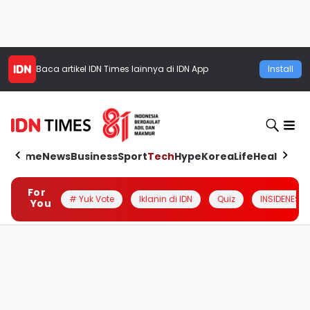
Baca artikel
IDN Times
lainnya di IDN App
Install
Home
News
Business
Sport
Tech
Hype
Korea
Life
Health
Aut
For
# Yuk Vote
Iklanin di IDN
Quiz
INSIDENESIA
You