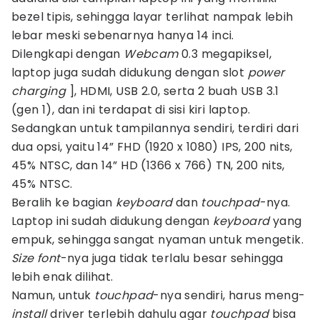
bezel tipis, sehingga layar terlihat nampak lebih
lebar meski sebenarnya hanya 14 inci.
Dilengkapi dengan
Webcam
0.3 megapiksel,
laptop juga sudah didukung dengan slot
power
charging
], HDMI, USB 2.0, serta 2 buah USB 3.1
(gen 1), dan ini terdapat di sisi kiri laptop.
Sedangkan untuk tampilannya sendiri, terdiri dari
dua opsi, yaitu 14” FHD (1920 x 1080) IPS, 200 nits,
45% NTSC, dan 14” HD (1366 x 766) TN, 200 nits,
45% NTSC.
Beralih ke bagian
keyboard
dan
touchpad
-nya.
Laptop ini sudah didukung dengan
keyboard
yang
empuk, sehingga sangat nyaman untuk mengetik.
Size font
-nya juga tidak terlalu besar sehingga
lebih enak dilihat.
Namun, untuk
touchpad
-nya sendiri, harus meng-
install
driver terlebih dahulu agar
touchpad
bisa