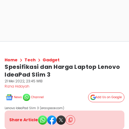
Home
Tech
Gadget
Spesifikasi dan Harga Laptop Lenovo
IdeaPad Slim 3
21 Mei 2022, 23:45 WIB
Rizna Hidayah
News
Channel
Add Us on Google
Lenovo IdeaPad Slim 3 (eraspace.com)
Share Article