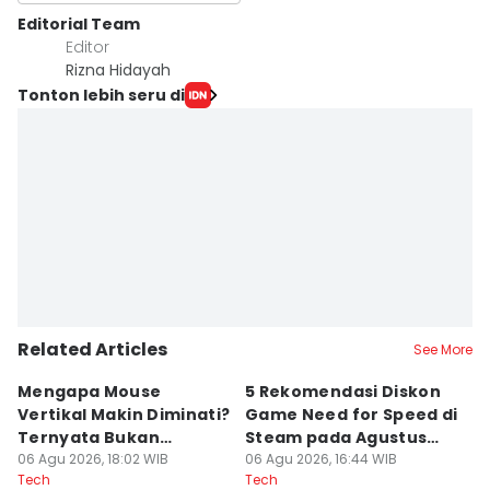
Editorial Team
Editor
Rizna Hidayah
Tonton lebih seru di
Related Articles
See More
Mengapa Mouse
5 Rekomendasi Diskon
4 
Vertikal Makin Diminati?
Game Need for Speed di
M
Ternyata Bukan
Steam pada Agustus
M
sekadar Tren
06 Agu 2026, 18:02 WIB
2026
06 Agu 2026, 16:44 WIB
06
Tech
Tech
Te