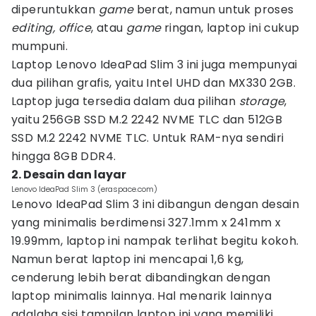
diperuntukkan
game
berat, namun untuk proses
editing, office
, atau
game
ringan, laptop ini cukup
mumpuni.
Laptop Lenovo IdeaPad Slim 3 ini juga mempunyai
dua pilihan grafis, yaitu Intel UHD dan MX330 2GB.
Laptop juga tersedia dalam dua pilihan
storage
,
yaitu 256GB SSD M.2 2242 NVME TLC dan 512GB
SSD M.2 2242 NVME TLC. Untuk RAM-nya sendiri
hingga 8GB DDR4.
2. Desain dan layar
Lenovo IdeaPad Slim 3 (eraspace.com)
Lenovo IdeaPad Slim 3 ini dibangun dengan desain
yang minimalis berdimensi 327.1mm x 241mm x
19.99mm, laptop ini nampak terlihat begitu kokoh.
Namun berat laptop ini mencapai 1,6 kg,
cenderung lebih berat dibandingkan dengan
laptop minimalis lainnya. Hal menarik lainnya
adalaha sisi tampilan laptop ini yang memiliki