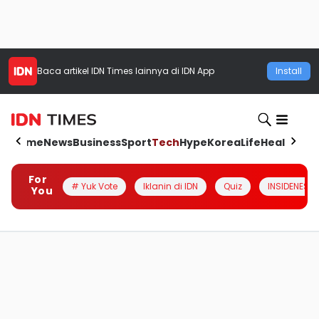
Baca artikel
IDN Times
lainnya di IDN App
Install
Home
News
Business
Sport
Tech
Hype
Korea
Life
Health
Aut
For
# Yuk Vote
Iklanin di IDN
Quiz
INSIDENESIA
You