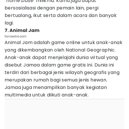
"
home base
" milikmu. Kamu juga dapat
bersosialisasi dengan pemain lain, pergi
bertualang, ikut serta dalam acara dan banyak
lagi.
7. Animal Jam
fansextra.com
Animal Jam adalah game online untuk anak-anak
yang dikembangkan oleh National Geographic.
Anak-anak dapat menjelajahi dunia virtual yang
disebut Jamaa dalam game gratis ini. Dunia ini
terdiri dari berbagai jenis wilayah geografis yang
merupakan rumah bagi semua jenis hewan.
Jamaa juga menampilkan banyak kegiatan
multimedia untuk diikuti anak-anak.