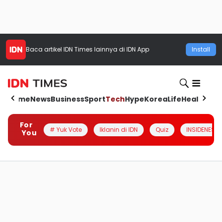
Baca artikel
IDN Times
lainnya di IDN App
Install
Home
News
Business
Sport
Tech
Hype
Korea
Life
Health
Aut
For
# Yuk Vote
Iklanin di IDN
Quiz
INSIDENESIA
You