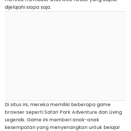
dijelajahi siapa saja.
Di situs ini, mereka memiliki beberapa game
browser seperti Safari Park Adventure dan Living
Legends. Game ini memberi anak-anak
kesempatan yang menyenangkan untuk belajar