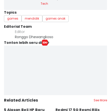
Tech
Topics
games
mendidik
games anak
Editorial Team
Editor
Ronggo Dhewangkoso
Tonton lebih seru di
Related Articles
See More
5 Alasan Beli HP Baru
Redmi 17 5G Resmi Rilis
7