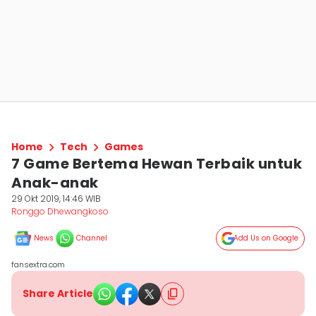
Home
Tech
Games
7 Game Bertema Hewan Terbaik untuk
Anak-anak
29 Okt 2019, 14:46 WIB
Ronggo Dhewangkoso
News
Channel
Add Us on Google
fansextra.com
Share Article