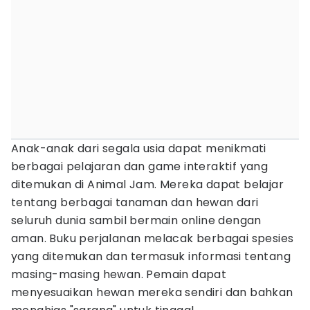
Anak-anak dari segala usia dapat menikmati
berbagai pelajaran dan game interaktif yang
ditemukan di Animal Jam. Mereka dapat belajar
tentang berbagai tanaman dan hewan dari
seluruh dunia sambil bermain online dengan
aman. Buku perjalanan melacak berbagai spesies
yang ditemukan dan termasuk informasi tentang
masing-masing hewan. Pemain dapat
menyesuaikan hewan mereka sendiri dan bahkan