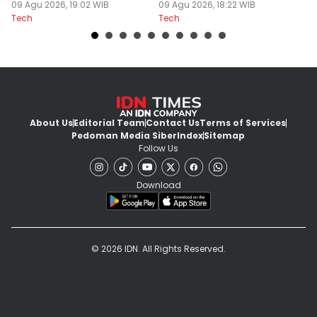
09 Agu 2026, 19:02 WIB
09 Agu 2026, 18:22 WIB
P
09
Tech
Tech
Te
About Us
Editorial Team
Contact Us
Terms of Services
Pedoman Media Siber
Index
Sitemap
Follow Us
Download
© 2026 IDN. All Rights Reserved.