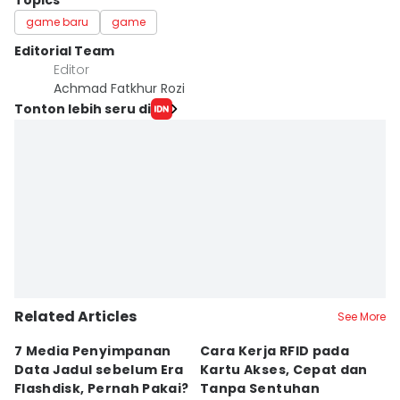
Topics
game baru
game
Editorial Team
Editor
Achmad Fatkhur Rozi
Tonton lebih seru di
Related Articles
See More
7 Media Penyimpanan
Cara Kerja RFID pada
7
Data Jadul sebelum Era
Kartu Akses, Cepat dan
M
Flashdisk, Pernah Pakai?
Tanpa Sentuhan
L