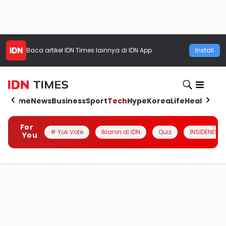
Baca artikel
IDN Times
lainnya di IDN App
Install
Home
News
Business
Sport
Tech
Hype
Korea
Life
Health
Aut
For
# Yuk Vote
Iklanin di IDN
Quiz
INSIDENESIA
You