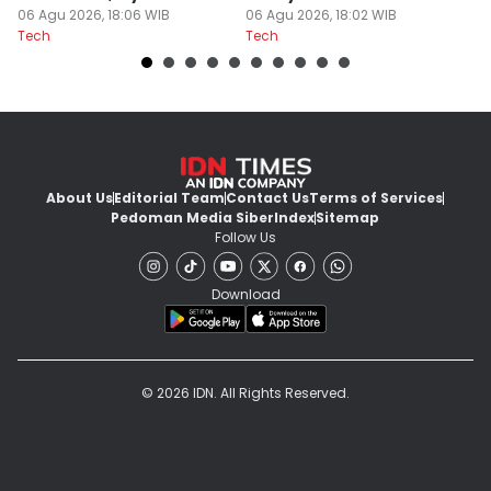
Mata
06 Agu 2026, 18:06 WIB
sekadar Tren
06 Agu 2026, 18:02 WIB
2
06
Tech
Tech
Te
About Us
Editorial Team
Contact Us
Terms of Services
Pedoman Media Siber
Index
Sitemap
Follow Us
Download
© 2026 IDN. All Rights Reserved.