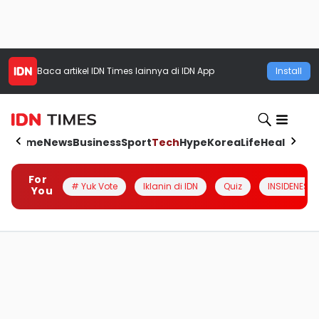
Baca artikel
IDN Times
lainnya di IDN App
Install
Home
News
Business
Sport
Tech
Hype
Korea
Life
Health
Aut
For
# Yuk Vote
Iklanin di IDN
Quiz
INSIDENESIA
You