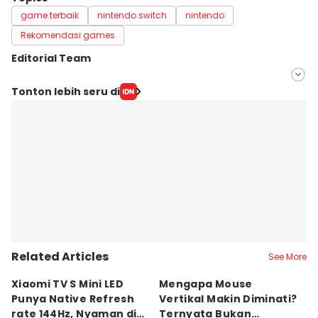
game terbaik
nintendo switch
nintendo
Rekomendasi games
Editorial Team
Editor
Tonton lebih seru di
Bayu D. Wicaksono
Editor
Achmad Fatkhur Rozi
Related Articles
See More
Xiaomi TV S Mini LED
Mengapa Mouse
5
Punya Native Refresh
Vertikal Makin Diminati?
G
rate 144Hz, Nyaman di
Ternyata Bukan
S