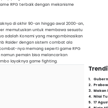
game RPG terbaik dengan mekanisme
nya di akhir 90-an hingga awal 2000-an,
per memutuskan untuk membawa sesuatu
nya adalah Konami yang mengombinasikan
mb Raider dengan sistem combat ala
e combat-nya memang seperti game RPG
ran, namun pemain bisa melancarkan
mbo layaknya game fighting.
Trendi
1
.
Gubern
2
.
Prabow
3
.
Makan B
4
.
Nilai T
5
.
17 Agus