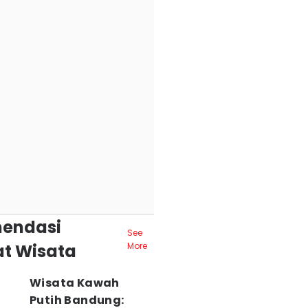
endasi
See
t Wisata
More
Wisata Kawah
Putih Bandung: