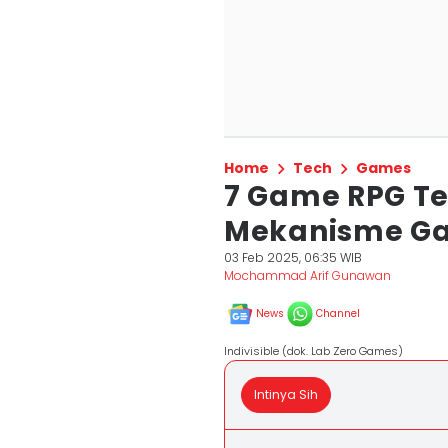
Home
Tech
Games
7 Game RPG T
Mekanisme Ga
03 Feb 2025, 06:35 WIB
Mochammad Arif Gunawan
News
Channel
Indivisible (dok. Lab Zero Games)
Intinya Sih