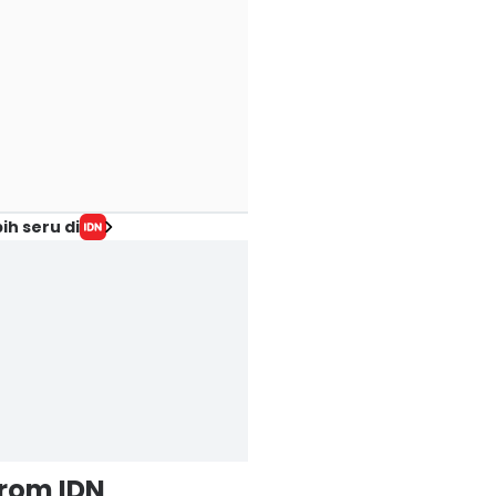
ih seru di
from IDN