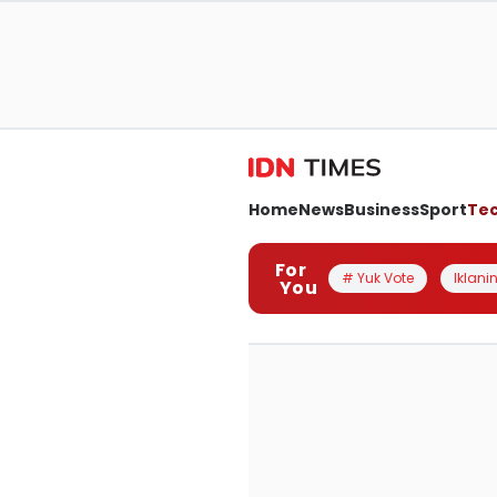
Home
News
Business
Sport
Te
For
# Yuk Vote
Iklanin
You