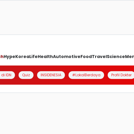
ch
Hype
Korea
Life
Health
Automotive
Food
Travel
Science
Me
 di IDN
Quiz
INSIDENESIA
#LokalBerdaya
Profil Dokter