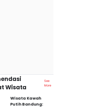
endasi
See
t Wisata
More
Wisata Kawah
Putih Bandung: