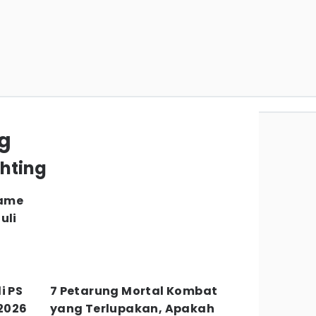
g
ghting
Game
uli
i PS
7 Petarung Mortal Kombat
 2026
yang Terlupakan, Apakah