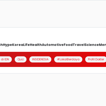
ch
Hype
Korea
Life
Health
Automotive
Food
Travel
Science
Me
 di IDN
Quiz
INSIDENESIA
#LokalBerdaya
Profil Dokter