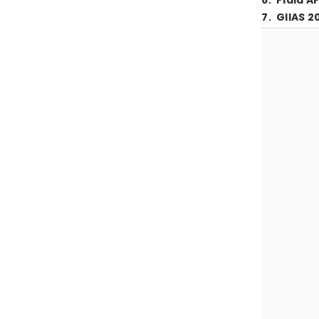
6
.
Piala A
7
.
GIIAS 2