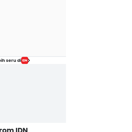
ih seru di
from IDN