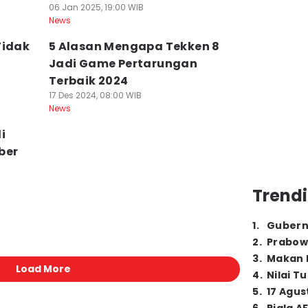
06 Jan 2025, 19:00 WIB
News
Tidak
5 Alasan Mengapa Tekken 8
e
Jadi Game Pertarungan
Terbaik 2024
17 Des 2024, 08:00 WIB
News
i
ber
Trendi
1
.
Gubern
2
.
Prabow
3
.
Makan B
Load More
4
.
Nilai T
5
.
17 Agus