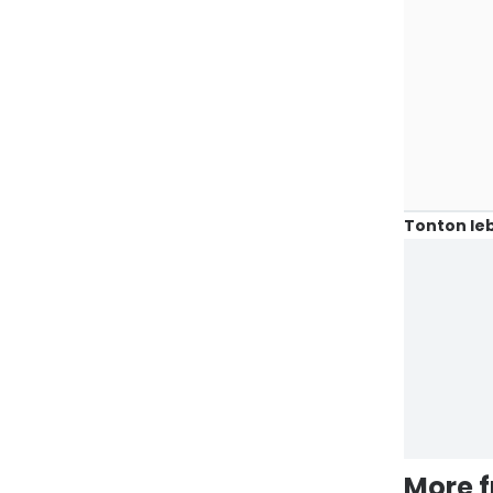
Tonton leb
More 