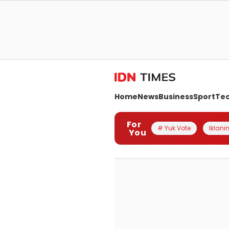
Home
News
Business
Sport
Te
For
# Yuk Vote
Iklanin
You