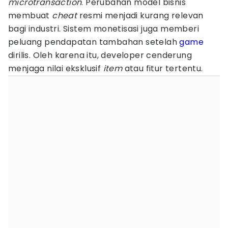
microtransaction
. Perubahan model bisnis
membuat
cheat
resmi menjadi kurang relevan
bagi industri. Sistem monetisasi juga memberi
peluang pendapatan tambahan setelah
game
dirilis. Oleh karena itu, developer cenderung
menjaga nilai eksklusif
item
atau fitur tertentu.