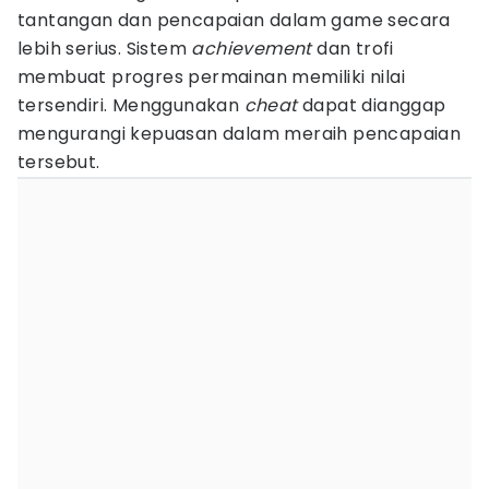
tantangan dan pencapaian dalam game secara
lebih serius. Sistem
achievement
dan trofi
membuat progres permainan memiliki nilai
tersendiri. Menggunakan
cheat
dapat dianggap
mengurangi kepuasan dalam meraih pencapaian
tersebut.