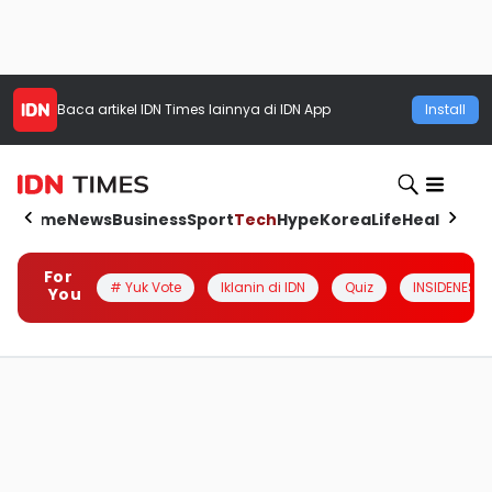
Baca artikel
IDN Times
lainnya di IDN App
Install
Home
News
Business
Sport
Tech
Hype
Korea
Life
Health
Aut
For
# Yuk Vote
Iklanin di IDN
Quiz
INSIDENESIA
You