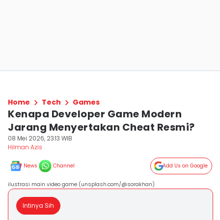
Home
Tech
Games
Kenapa Developer Game Modern
Jarang Menyertakan Cheat Resmi?
08 Mei 2026, 23:13 WIB
Hilman Azis
News
Channel
Add Us on Google
ilustrasi main video game (unsplash.com/@sorakhan)
Intinya Sih