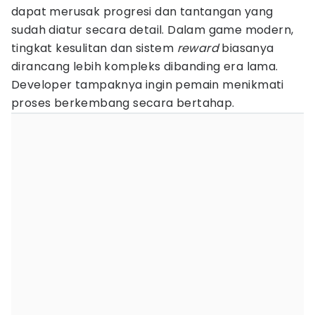
dapat merusak progresi dan tantangan yang
sudah diatur secara detail. Dalam game modern,
tingkat kesulitan dan sistem
reward
biasanya
dirancang lebih kompleks dibanding era lama.
Developer tampaknya ingin pemain menikmati
proses berkembang secara bertahap.