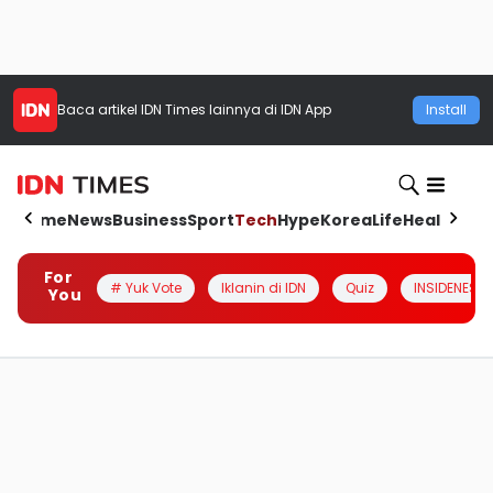
Baca artikel
IDN Times
lainnya di IDN App
Install
Home
News
Business
Sport
Tech
Hype
Korea
Life
Health
Aut
For
# Yuk Vote
Iklanin di IDN
Quiz
INSIDENESIA
You