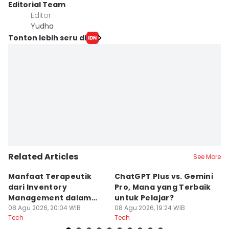
Editorial Team
Editor
Yudha ‎
Tonton lebih seru di
Related Articles
See More
Manfaat Terapeutik
ChatGPT Plus vs. Gemini
T
dari Inventory
Pro, Mana yang Terbaik
N
Management dalam
untuk Pelajar?
T
Cozy Game
08 Agu 2026, 20:04 WIB
08 Agu 2026, 19:24 WIB
08
Tech
Tech
Te