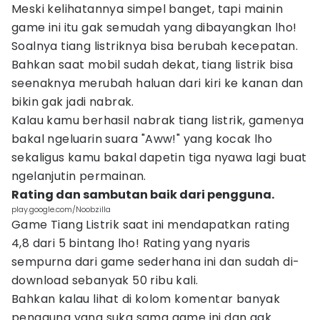
Meski kelihatannya simpel banget, tapi mainin
game ini itu gak semudah yang dibayangkan lho!
Soalnya tiang listriknya bisa berubah kecepatan.
Bahkan saat mobil sudah dekat, tiang listrik bisa
seenaknya merubah haluan dari kiri ke kanan dan
bikin gak jadi nabrak.
Kalau kamu berhasil nabrak tiang listrik, gamenya
bakal ngeluarin suara "Aww!" yang kocak lho
sekaligus kamu bakal dapetin tiga nyawa lagi buat
ngelanjutin permainan.
Rating dan sambutan baik dari pengguna.
play.google.com/Noobzilla
Game Tiang Listrik saat ini mendapatkan rating
4,8 dari 5 bintang lho! Rating yang nyaris
sempurna dari game sederhana ini dan sudah di-
download sebanyak 50 ribu kali.
Bahkan kalau lihat di kolom komentar banyak
pengguna yang suka sama game ini dan gak