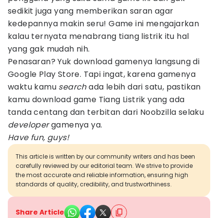
sedikit juga yang memberikan saran agar
kedepannya makin seru! Game ini mengajarkan
kalau ternyata menabrang tiang listrik itu hal
yang gak mudah nih.
Penasaran? Yuk download gamenya langsung di
Google Play Store. Tapi ingat, karena gamenya
waktu kamu
search
ada lebih dari satu, pastikan
kamu download game Tiang Listrik yang ada
tanda centang dan terbitan dari Noobzilla selaku
developer
gamenya ya.
Have fun, guys!
This article is written by our community writers and has been
carefully reviewed by our editorial team. We strive to provide
the most accurate and reliable information, ensuring high
standards of quality, credibility, and trustworthiness.
Share Article