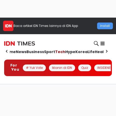
Baca artikel
IDN Times
lainnya di IDN App
Install
Home
News
Business
Sport
Tech
Hype
Korea
Life
Health
Aut
For
# Yuk Vote
Iklanin di IDN
Quiz
INSIDENESIA
You