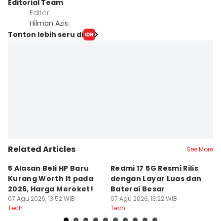
Editorial Team
Editor
Hilman Azis
Tonton lebih seru di
Related Articles
See More
5 Alasan Beli HP Baru
Redmi 17 5G Resmi Rilis
7
Kurang Worth It pada
dengan Layar Luas dan
t
2026, Harga Meroket!
Baterai Besar
K
07 Agu 2026, 13:52 WIB
07 Agu 2026, 13:22 WIB
07
Tech
Tech
Te