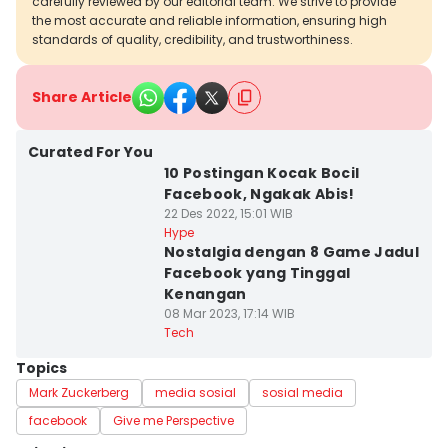
carefully reviewed by our editorial team. We strive to provide
the most accurate and reliable information, ensuring high
standards of quality, credibility, and trustworthiness.
Share Article
Curated For You
10 Postingan Kocak Bocil
Facebook, Ngakak Abis!
22 Des 2022, 15:01 WIB
Hype
Nostalgia dengan 8 Game Jadul
Facebook yang Tinggal
Kenangan
08 Mar 2023, 17:14 WIB
Tech
Topics
Mark Zuckerberg
media sosial
sosial media
facebook
Give me Perspective