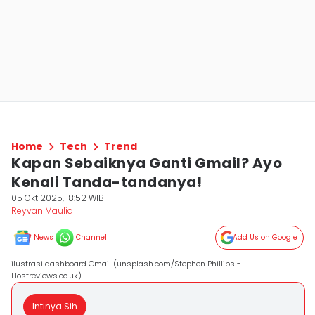
Home
Tech
Trend
Kapan Sebaiknya Ganti Gmail? Ayo
Kenali Tanda-tandanya!
05 Okt 2025, 18:52 WIB
Reyvan Maulid
News
Channel
Add Us on Google
ilustrasi dashboard Gmail (unsplash.com/Stephen Phillips -
Hostreviews.co.uk)
Intinya Sih