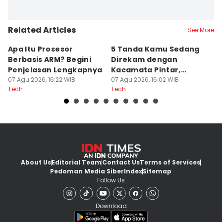
Related Articles
See More
Apa Itu Prosesor
5 Tanda Kamu Sedang
5
Berbasis ARM? Begini
Direkam dengan
P
Penjelasan Lengkapnya
Kacamata Pintar,
S
07 Agu 2026, 16:22 WIB
Waspada!
07 Agu 2026, 16:02 WIB
07
Tech
Tech
Te
About Us
Editorial Team
Contact Us
Terms of Services
Pedoman Media Siber
Index
Sitemap
Follow Us
Download