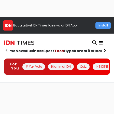
Baca artikel
IDN Times
lainnya di IDN App
Install
Home
News
Business
Sport
Tech
Hype
Korea
Life
Health
Aut
For
# Yuk Vote
Iklanin di IDN
Quiz
INSIDENESIA
You