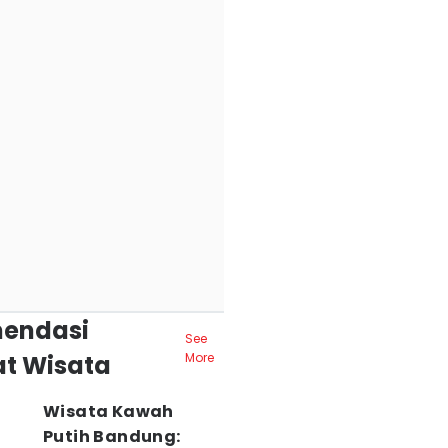
endasi
See
t Wisata
More
Wisata Kawah
Putih Bandung: