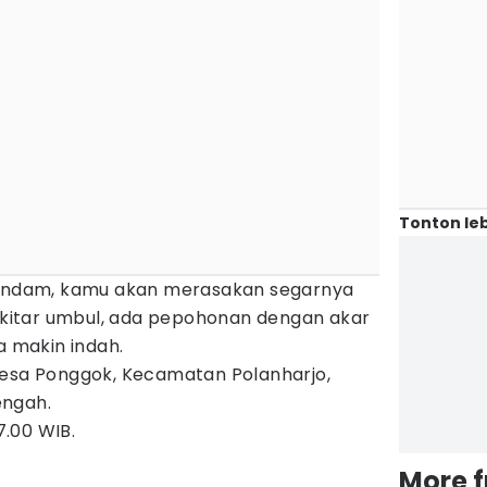
Tonton leb
erendam, kamu akan merasakan segarnya
sekitar umbul, ada pepohonan dengan akar
 makin indah.
Desa Ponggok, Kecamatan Polanharjo,
engah.
7.00 WIB.
More 