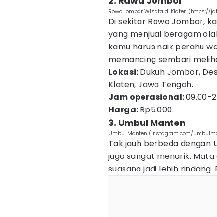
2. Rawa Jombor
Rowo Jombar WIsata di Klaten (https://jat
Di sekitar Rowo Jombor, k
yang menjual beragam ola
kamu harus naik perahu wa
memancing sembari melih
Lokasi:
Dukuh Jombor, Des
Klaten, Jawa Tengah.
Jam operasional:
09.00-2
Harga:
Rp5.000.
3. Umbul Manten
Umbul Manten (instagram.com/umbulm
Tak jauh berbeda dengan U
juga sangat menarik. Mata a
suasana jadi lebih rindan