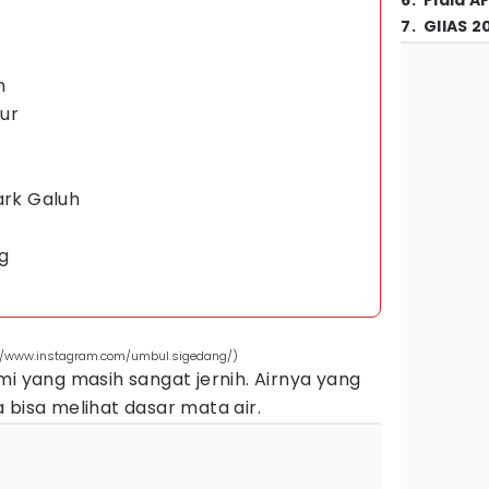
6
.
Piala A
7
.
GIIAS 2
n
sur
ark Galuh
g
://www.instagram.com/umbul.sigedang/)
mi yang masih sangat jernih. Airnya yang
 bisa melihat dasar mata air.