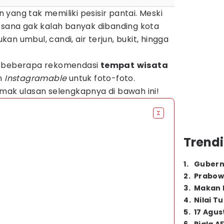
yang tak memiliki pesisir pantai. Meski
 sana gak kalah banyak dibanding kota
n umbul, candi, air terjun, bukit, hingga
beberapa rekomendasi
tempat
wisata
an
Instagramable
untuk foto-foto.
mak ulasan selengkapnya di bawah ini!
Trendi
1
.
Gubern
2
.
Prabow
3
.
Makan B
4
.
Nilai T
5
.
17 Agus