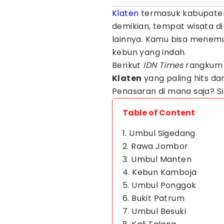
Klaten
termasuk kabupaten 
demikian, tempat wisata di
lainnya. Kamu bisa menemuka
kebun yang indah.
Berikut
IDN Times
rangkum 
Klaten
yang paling hits d
Penasaran di mana saja? Si
Table of Content
1. Umbul Sigedang
2. Rawa Jombor
3. Umbul Manten
4. Kebun Kamboja
5. Umbul Ponggok
6. Bukit Patrum
7. Umbul Besuki