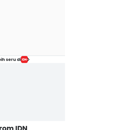
ih seru di
from IDN