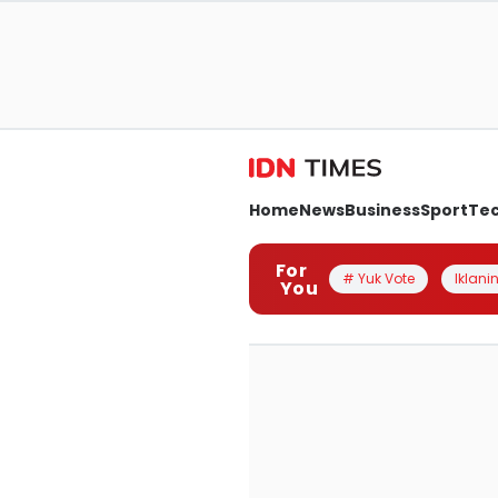
Home
News
Business
Sport
Te
For
# Yuk Vote
Iklanin
You