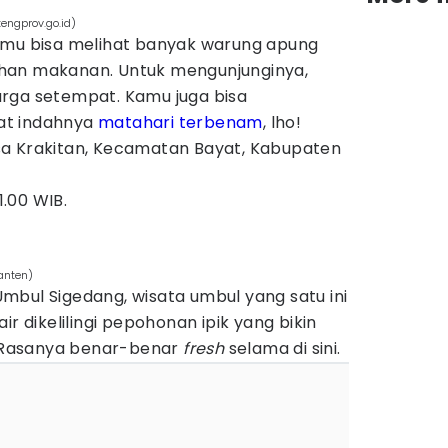
engprov.go.id)
amu bisa melihat banyak warung apung
han makanan. Untuk mengunjunginya,
rga setempat. Kamu juga bisa
at indahnya
matahari terbenam
, lho!
a Krakitan, Kecamatan Bayat, Kabupaten
1.00 WIB.
anten)
mbul Sigedang, wisata umbul yang satu ini
ir dikelilingi pepohonan ipik yang bikin
g. Rasanya benar-benar
fresh
selama di sini.