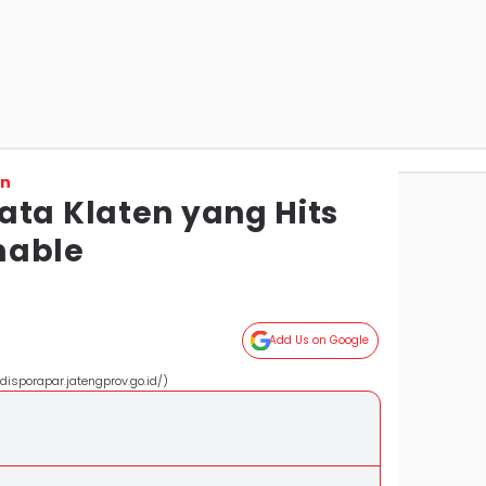
on
ata Klaten yang Hits
mable
Add Us on Google
disporapar.jatengprov.go.id/)