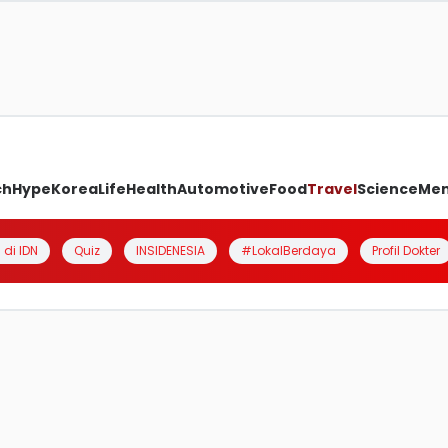
ch
Hype
Korea
Life
Health
Automotive
Food
Travel
Science
Me
 di IDN
Quiz
INSIDENESIA
#LokalBerdaya
Profil Dokter