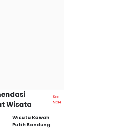
endasi
See
t Wisata
More
Wisata Kawah
Putih Bandung: