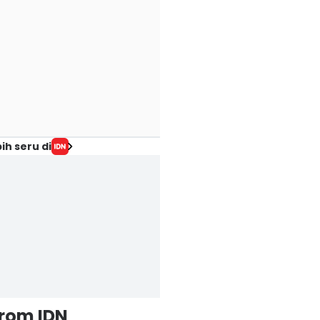
ih seru di
from IDN