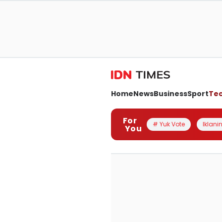
Home
News
Business
Sport
Te
For
# Yuk Vote
Iklanin
You