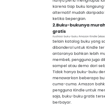
hanya perlu menghapus la
karena tiap buku langsung 
alternatif mudah daripad
ketika bepergian.
2.Buku-bukunya murah
gratis
ilustrasi buku-buku Amazon Kindle (eboo
Selain katalog buku yang 
dibanderol untuk Kindle te
antaranya bahkan lebih mur
membeli, pengguna juga d
sampel atau demo dari seb
Tidak hanya buku-buku den
menawarkan beberapa buku
cuma-cuma. Amazon bahka
pengguna Kindle untuk me
saja, buku-buku gratis ter
berbayar.