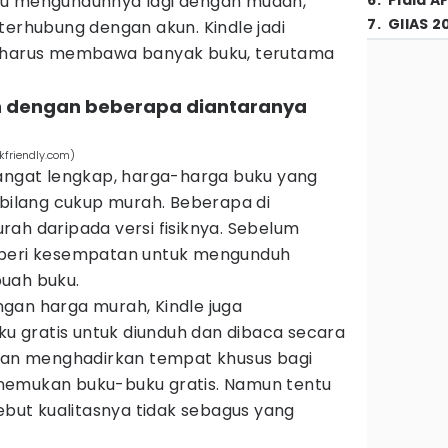
lu mengunduhnya lagi dengan mudah,
6
.
Piala A
7
.
GIIAS 2
terhubung dengan akun. Kindle jadi
a harus membawa banyak buku, terutama
 dengan beberapa diantaranya
kfriendly.com)
sangat lengkap, harga-harga buku yang
rbilang cukup murah. Beberapa di
ah daripada versi fisiknya. Sebelum
iberi kesempatan untuk mengunduh
uah buku.
gan harga murah, Kindle juga
 gratis untuk diunduh dan dibaca secara
n menghadirkan tempat khusus bagi
nemukan buku-buku gratis. Namun tentu
sebut kualitasnya tidak sebagus yang