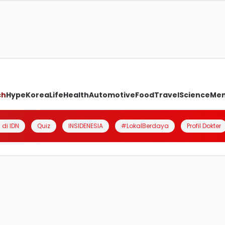
ch
Hype
Korea
Life
Health
Automotive
Food
Travel
Science
Me
 di IDN
Quiz
INSIDENESIA
#LokalBerdaya
Profil Dokter