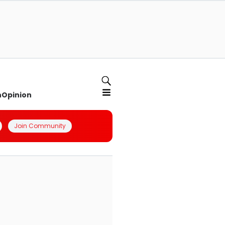
n
Opinion
Join Community