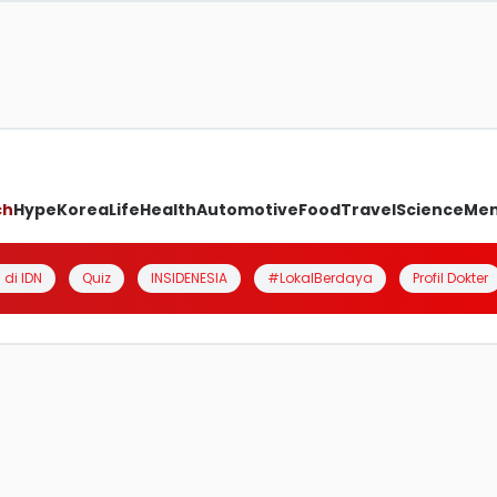
ch
Hype
Korea
Life
Health
Automotive
Food
Travel
Science
Me
 di IDN
Quiz
INSIDENESIA
#LokalBerdaya
Profil Dokter