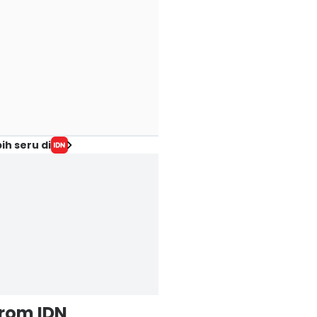
ih seru di
from IDN