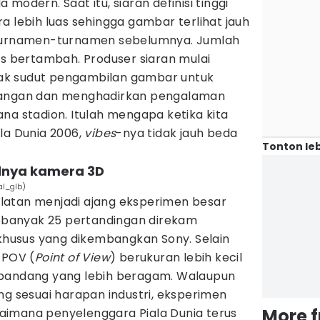
modern. Saat itu, siaran definisi tinggi
a lebih luas sehingga gambar terlihat jauh
 turnamen-turnamen sebelumnya. Jumlah
us bertambah. Produser siaran mulai
ak sudut pengambilan gambar untuk
yangan dan menghadirkan pengalaman
na stadion. Itulah mengapa ketika kita
la Dunia 2006,
vibes
-nya tidak jauh beda
Tonton leb
ulnya kamera 3D
al_glb)
 Selatan menjadi ajang eksperimen besar
 Sebanyak 25 pertandingan direkam
usus yang dikembangkan Sony. Selain
 POV (
Point of View
) berukuran lebih kecil
 pandang yang lebih beragam. Walaupun
ng sesuai harapan industri, eksperimen
More 
aimana penyelenggara Piala Dunia terus