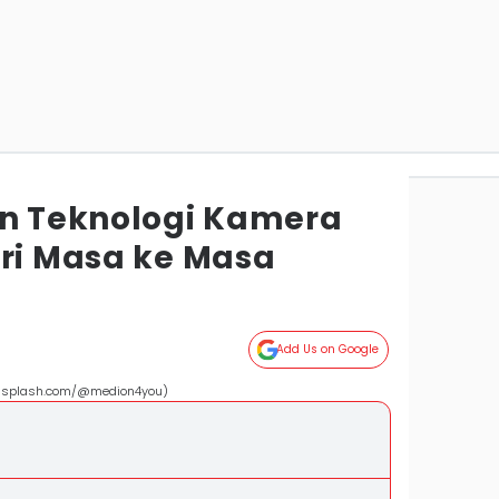
 Teknologi Kamera
ari Masa ke Masa
Add Us on Google
unsplash.com/@medion4you)