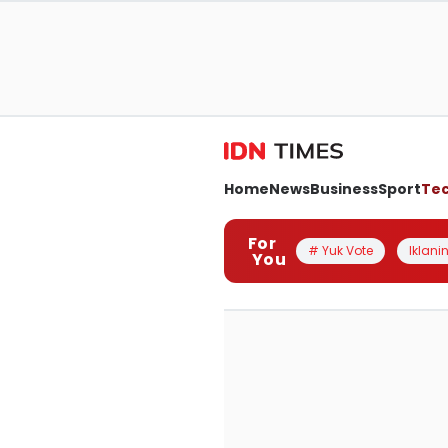
Home
News
Business
Sport
Te
For
# Yuk Vote
Iklanin
You