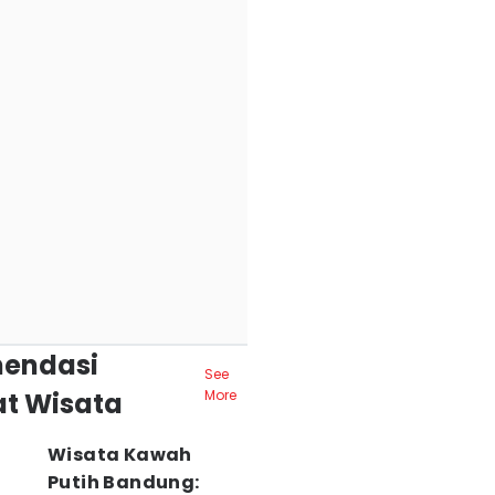
endasi
See
t Wisata
More
Wisata Kawah
Putih Bandung: