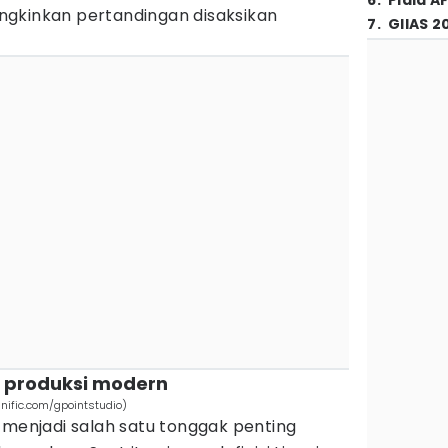
6
.
Piala A
kinkan pertandingan disaksikan
7
.
GIIAS 2
a produksi modern
nific.com/gpointstudio)
 menjadi salah satu tonggak penting