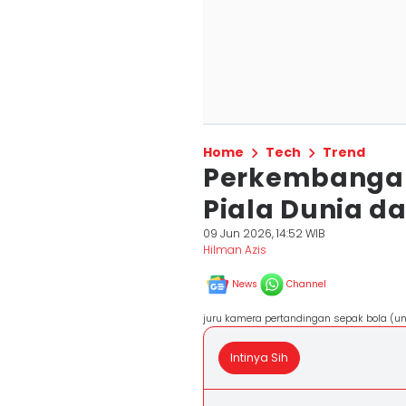
Home
Tech
Trend
Perkembangan
Piala Dunia d
09 Jun 2026, 14:52 WIB
Hilman Azis
News
Channel
juru kamera pertandingan sepak bola (
Intinya Sih