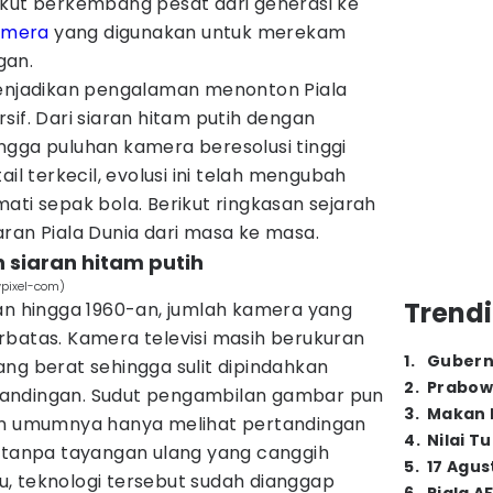
ikut berkembang pesat dari generasi ke
amera
yang digunakan untuk merekam
gan.
jadikan pengalaman menonton Piala
sif. Dari siaran hitam putih dengan
ngga puluhan kamera beresolusi tinggi
 terkecil, evolusi ini telah mengubah
ati sepak bola. Berikut ringkasan sejarah
aran Piala Dunia dari masa ke masa.
 siaran hitam putih
wpixel-com)
Trendi
-an hingga 1960-an, jumlah kamera yang
rbatas. Kamera televisi masih berukuran
1
.
Gubern
ng berat sehingga sulit dipindahkan
2
.
Prabow
andingan. Sudut pengambilan gambar pun
3
.
Makan B
ton umumnya hanya melihat pertandingan
4
.
Nilai T
p tanpa tayangan ulang yang canggih
5
.
17 Agus
itu, teknologi tersebut sudah dianggap