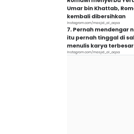
Romawi menyerbu Yeru
Umar bin Khattab, Roma
kembali dibersihkan
Instagram.com/masjid_al_aqsa
7. Pernah mendengar n
itu pernah tinggal di s
menulis karya terbesar
Instagram.com/masjid_al_aqsa