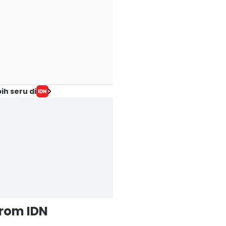
ih seru di
from IDN