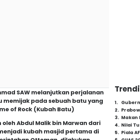
Trendi
mmad SAW melanjutkan perjalanan
liau memijak pada sebuah batu yang
1
.
Gubern
ome of Rock (Kubah Batu)
2
.
Prabow
3
.
Makan B
 oleh Abdul Malik bin Marwan dari
4
.
Nilai T
enjadi kubah masjid pertama di
5
.
Piala A
rintahan Ottoman, dilakukan