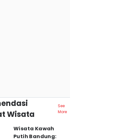
endasi
See
t Wisata
More
Wisata Kawah
Putih Bandung: