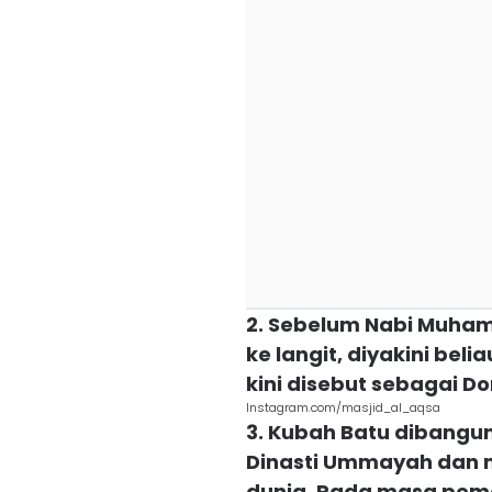
2. Sebelum Nabi Muha
ke langit, diyakini be
kini disebut sebagai D
Instagram.com/masjid_al_aqsa
3. Kubah Batu dibangun
Dinasti Ummayah dan m
dunia. Pada masa peme