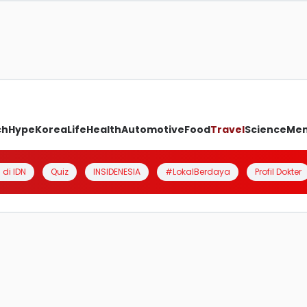
ch
Hype
Korea
Life
Health
Automotive
Food
Travel
Science
Me
 di IDN
Quiz
INSIDENESIA
#LokalBerdaya
Profil Dokter