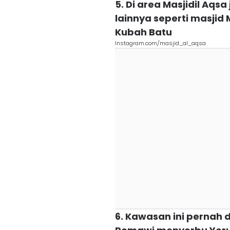
5. Di area Masjidil Aq
lainnya seperti masjid
Kubah Batu
Instagram.com/masjid_al_aqsa
6. Kawasan ini pernah