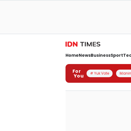
Home
News
Business
Sport
Te
For
# Yuk Vote
Iklanin
You