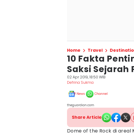
Home
Travel
Destinati
10 Fakta Penti
Saksi Sejarah P
02 Apr 2019, 18:50 WIB
Defrina Sukma
News
Channel
theguardian.com
Share Article
Dome of the Rock di areal M