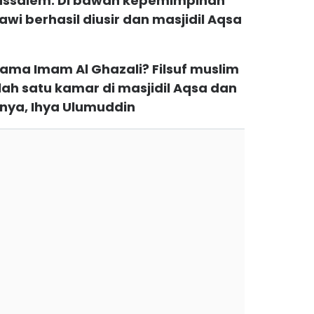
ssalem. Di bawah kepemimpinan
wi berhasil diusir dan masjidil Aqsa
ama Imam Al Ghazali? Filsuf muslim
alah satu kamar di masjidil Aqsa dan
nya, Ihya Ulumuddin