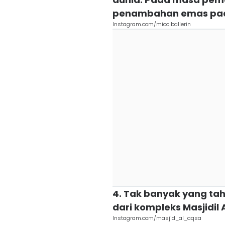
penambahan emas pad
Instagram.com/micolballerin
4. Tak banyak yang tah
dari kompleks Masjidil
Instagram.com/masjid_al_aqsa