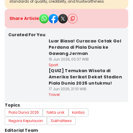
standards of quality, credibility, and trustworthiness.
Share Article
Curated For You
Luar Biasa! Curacao Cetak Gol
Perdana di Piala Dunia ke
Gawang Jerman
15 Jun 2026, 00:37 WIB
Sport
[QUIZ] Temukan Wisata di
Amerika Serikat Dekat Stadion
Piala Dunia 2026 untukmu!
17 Jun 2026, 21:10 WIB
Travel
Topics
Piala Dunia 2026
fakta unik
karibia
Negara Kepulauan
SukhaNews
Editorial Team