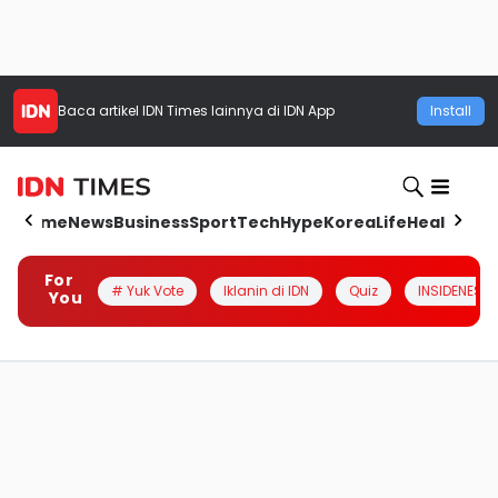
Baca artikel
IDN Times
lainnya di IDN App
Install
Home
News
Business
Sport
Tech
Hype
Korea
Life
Health
Aut
For
# Yuk Vote
Iklanin di IDN
Quiz
INSIDENESIA
You