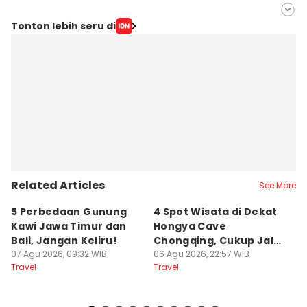
Editor
Tonton lebih seru di
Febrianti Diah Kusumaningrum
Editor
savira Ivanka
Related Articles
See More
5 Perbedaan Gunung
4 Spot Wisata di Dekat
[
Kawi Jawa Timur dan
Hongya Cave
y
Bali, Jangan Keliru!
Chongqing, Cukup Jalan
T
07 Agu 2026, 09:32 WIB
Kaki!
06 Agu 2026, 22:57 WIB
20
06
Travel
Travel
Tr