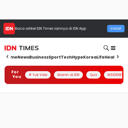
Baca artikel
IDN Times
lainnya di IDN App
Install
Home
News
Business
Sport
Tech
Hype
Korea
Life
Health
Aut
For
# Yuk Vote
Iklanin di IDN
Quiz
INSIDENESIA
You