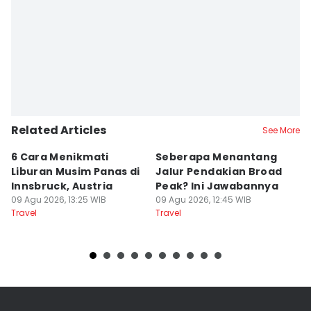
Related Articles
See More
6 Cara Menikmati
Seberapa Menantang
5
Liburan Musim Panas di
Jalur Pendakian Broad
T
Innsbruck, Austria
Peak? Ini Jawabannya
y
09 Agu 2026, 13:25 WIB
09 Agu 2026, 12:45 WIB
T
09
Travel
Travel
Tr