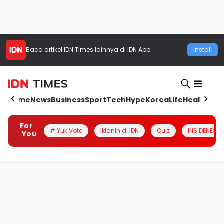
Baca artikel
IDN Times
lainnya di IDN App
Install
Home
News
Business
Sport
Tech
Hype
Korea
Life
Health
Aut
For
# Yuk Vote
Iklanin di IDN
Quiz
INSIDENESIA
You