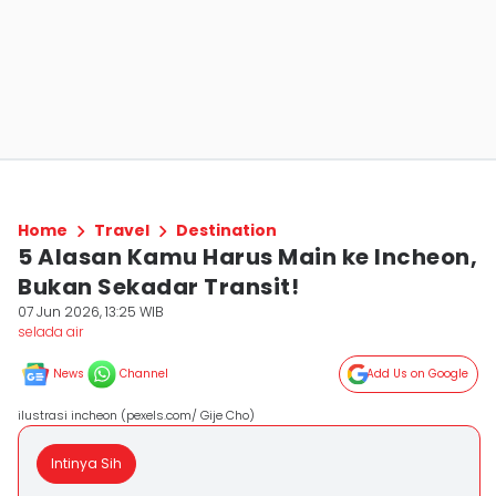
Home
Travel
Destination
5 Alasan Kamu Harus Main ke Incheon,
Bukan Sekadar Transit!
07 Jun 2026, 13:25 WIB
selada air
News
Channel
Add Us on Google
ilustrasi incheon (pexels.com/ Gije Cho)
Intinya Sih