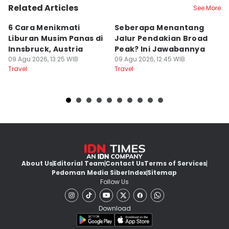
Related Articles
See More
6 Cara Menikmati
Seberapa Menantang
5
Liburan Musim Panas di
Jalur Pendakian Broad
T
Innsbruck, Austria
Peak? Ini Jawabannya
y
09 Agu 2026, 13:25 WIB
09 Agu 2026, 12:45 WIB
T
09
Travel
Travel
Tr
About Us
Editorial Team
Contact Us
Terms of Services
Pedoman Media Siber
Index
Sitemap
Follow Us
Download