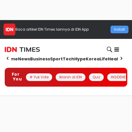
Baca artikel
IDN Times
lainnya di IDN App
Install
Home
News
Business
Sport
Tech
Hype
Korea
Life
Health
Aut
For
# Yuk Vote
Iklanin di IDN
Quiz
INSIDENESIA
You