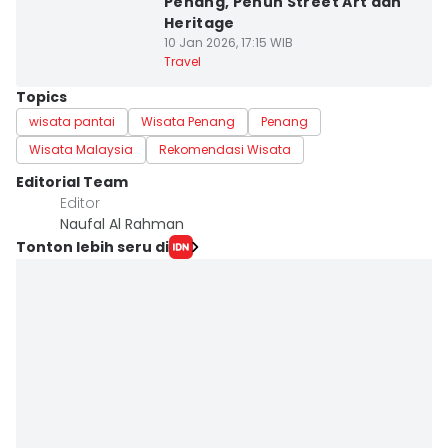
Penang, Penuh Street Art dan
Heritage
10 Jan 2026, 17:15 WIB
Travel
Topics
wisata pantai
Wisata Penang
Penang
Wisata Malaysia
Rekomendasi Wisata
Editorial Team
Editor
Naufal Al Rahman
Tonton lebih seru di