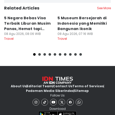
Related Articles
See More
5 Negara Bebas Visa
5 Museum Bersejarah di
5
Terbaik Liburan Musim
Indonesia yang Memiliki
d
Panas, Hemat tapi
Bangunan Ikonik
y
Mewah!
08 Agu 2026, 08:06 WIB
08 Agu 2026, 07:16 WIB
07
Travel
Travel
Tr
About Us
Editorial Team
Contact Us
Terms of Services
Pedoman Media Siber
Index
Sitemap
Follow Us
Download