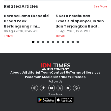
Related Articles
See More
Berapa Lama Ekspedisi
5 Kota Pelabuhan
A
Broad Peak
Eksotis di Spanyol, Indah
T
Berlangsung? Ini
dan Terjangkau Buat
P
Jawabannya!
06 Agu 2026, 16:45 WIB
Liburan
06 Agu 2026, 16:25 WIB
A
06
Travel
Travel
Tr
2
About Us
Editorial Team
Contact Us
Terms of Services
Pedoman Media Siber
Index
Sitemap
Follow Us
Download