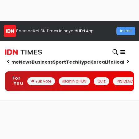
Baca artikel
IDN Times
lainnya di IDN App
Install
Home
News
Business
Sport
Tech
Hype
Korea
Life
Health
Aut
For
# Yuk Vote
Iklanin di IDN
Quiz
INSIDENESIA
You