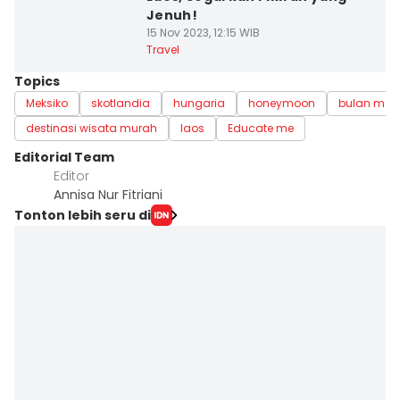
Jenuh!
15 Nov 2023, 12:15 WIB
Travel
Topics
Meksiko
skotlandia
hungaria
honeymoon
bulan ma
destinasi wisata murah
laos
Educate me
Editorial Team
Editor
Annisa Nur Fitriani
Tonton lebih seru di