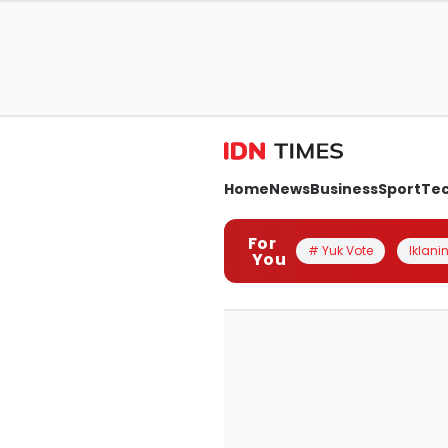
Home
News
Business
Sport
Te
For
# Yuk Vote
Iklanin
You