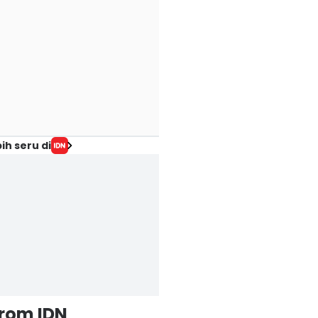
ih seru di
from IDN