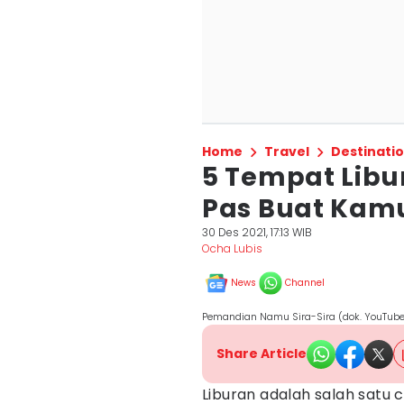
Home
Travel
Destinati
5 Tempat Libura
Pas Buat Kam
30 Des 2021, 17:13 WIB
Ocha Lubis
News
Channel
Pemandian Namu Sira-Sira (dok. YouTub
Share Article
Liburan adalah salah satu