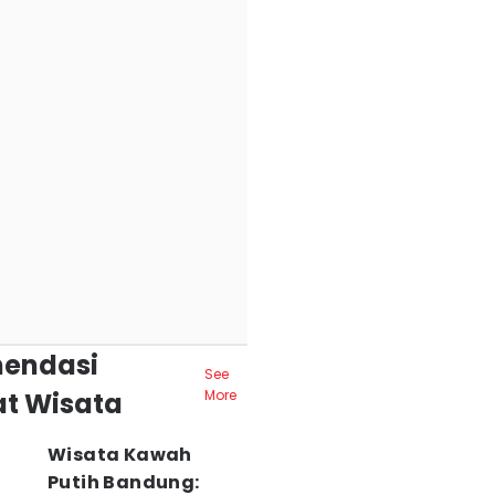
endasi
See
t Wisata
More
Wisata Kawah
Putih Bandung: