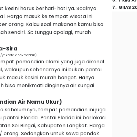
6
.
Piala A
7
.
GIIAS 2
 kesini harus berhati-hati ya. Soalnya
erjal. Harga masuk ke tempat wisata ini
 per orang. Kalau soal makanan kamu bisa
h sendiri.
So
tunggu apalagi, murah
a-Sira
e/yr karta anakmedan)
tempat pemandian alami yang juga dikenal
, walaupun sebenarnya ini bukan pantai
tuk masuk kesini murah banget. Hanya
 bisa menikmati dinginnya air sungai
andian Air Namu Ukur)
a sebelumnya, tempat pemandian ini juga
pantai Florida. Pantai Florida ini berlokasi
tan Sei Bingai, Kabupaten Langkat. Harga
0/ orang. Sedangkan untuk sewa pondok