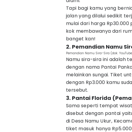
alami.
Tapi bagi kamu yang berniat
jalan yang dilalui sedikit t
mulai dari harga Rp30.000
kok membawanya dari ruma
banget kan!
2. Pemandian Namu Sir
Pemandian Namu Sira-Sira (dok. YouTub
Namu sira-sira ini adalah 
dengan nama Pantai Pankal
melainkan sungai. Tiket un
dengan Rp3.000 kamu sudah
tersebut.
3. Pantai Florida (Pem
Sama seperti tempat wisat
disebut dengan pantai yaitu 
di Desa Namu Ukur, Kecama
tiket masuk hanya Rp5.00