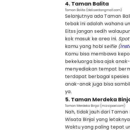
4. Taman Balita
Taman Balita (deliserdangmall.com)
Selanjutnya ada Taman Bal
tebak ini adalah wahana un
Eitss jangan sedih walaup
kok masuk ke area ini.
Spot
kamu yang hobi s
elfie (
Ins
Kamu bisa membawa kepon
bekeluarga bisa ajak anak
menyediakan tempat bermai
terdapat berbagai spesies 
anak-anak juga bisa sambil 
ya.
5. Taman Merdeka Binj
Taman Merdeka Binjai (mizsipoel.com)
Nah, tidak jauh dari Taman
Wisata Binjai yang letakny
Waktu yang paling tepat u