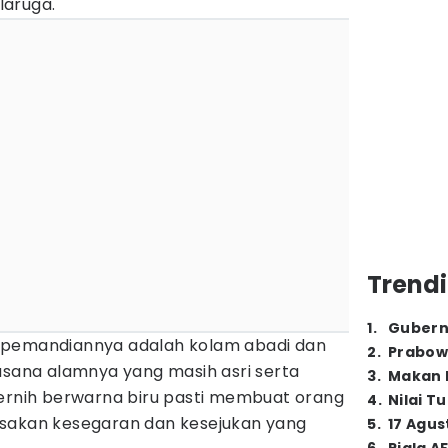
laruga.
Trendi
1
.
Gubern
 pemandiannya adalah kolam abadi dan
2
.
Prabow
asana alamnya yang masih asri serta
3
.
Makan B
jernih berwarna biru pasti membuat orang
4
.
Nilai T
asakan kesegaran dan kesejukan yang
5
.
17 Agus