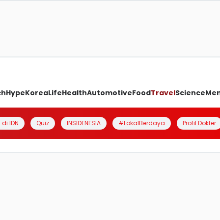
ch
Hype
Korea
Life
Health
Automotive
Food
Travel
Science
Me
 di IDN
Quiz
INSIDENESIA
#LokalBerdaya
Profil Dokter