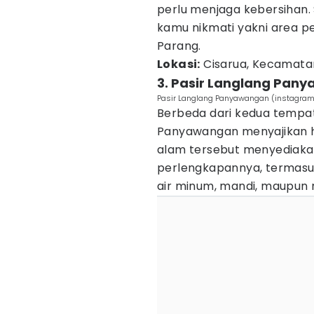
perlu menjaga kebersihan
kamu nikmati yakni area p
Parang.
Lokasi:
Cisarua, Kecamata
3. Pasir Langlang Pan
Pasir Langlang Panyawangan (instagram
Berbeda dari kedua temp
Panyawangan menyajikan hu
alam tersebut menyediak
perlengkapannya, termas
air minum, mandi, maupun