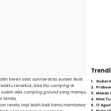
Trendi
kin keren saat
sunrise
atau
sunset
. Buat
1
.
Gubern
waktu tersebut, bisa lho
camping
di
2
.
Prabow
, sudah ada
camping ground
yang mampu
3
.
Makan B
n tenda.
4
.
Nilai T
kan tenda, tapi lebih baik kamu membawa
5
.
17 Agus