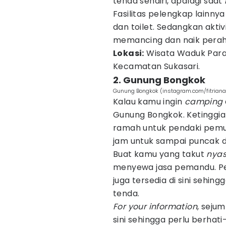
tenda sendiri, apalagi saat
Fasilitas pelengkap lainny
dan toilet. Sedangkan akti
memancing dan naik perahu
Lokasi:
Wisata Waduk Par
Kecamatan Sukasari.
2. Gunung Bongkok
Gunung Bongkok (instagram.com/fitriana
Kalau kamu ingin
camping
Gunung Bongkok. Ketinggia
ramah untuk pendaki pemu
jam untuk sampai puncak d
Buat kamu yang takut
nyas
menyewa jasa pemandu. P
juga tersedia di sini sehi
tenda.
For your information
, seju
sini sehingga perlu berha