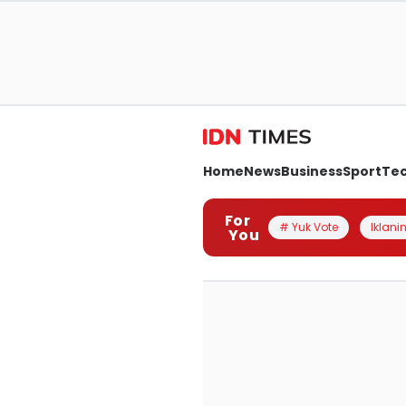
Home
News
Business
Sport
Te
For
# Yuk Vote
Iklanin
You