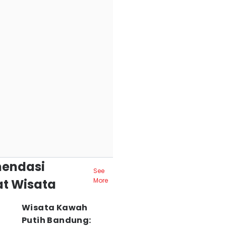
endasi
See
t Wisata
More
Wisata Kawah
Putih Bandung: