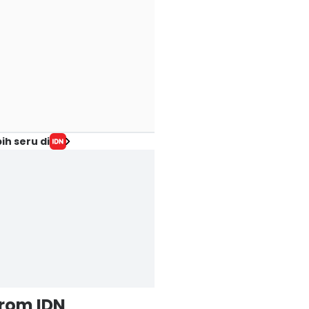
ih seru di
from IDN