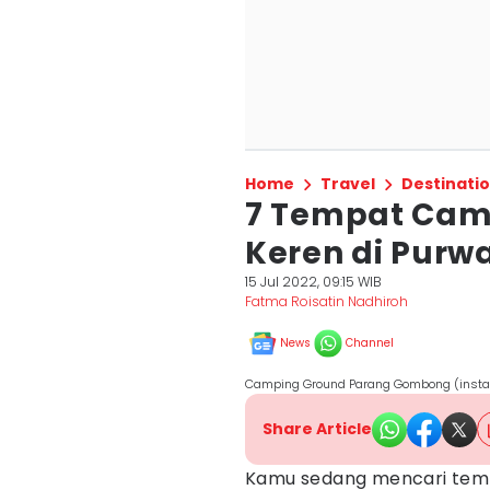
Home
Travel
Destinati
7 Tempat Cam
Keren di Purwa
15 Jul 2022, 09:15 WIB
Fatma Roisatin Nadhiroh
News
Channel
Camping Ground Parang Gombong (ins
Share Article
Kamu sedang mencari tempa