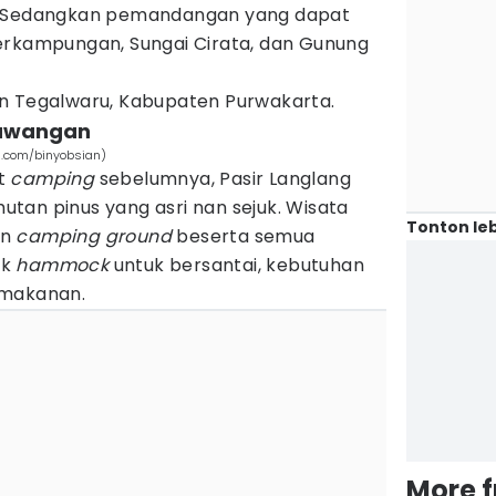
. Sedangkan pemandangan yang dapat
erkampungan, Sungai Cirata, dan Gunung
n Tegalwaru, Kabupaten Purwakarta.
yawangan
.com/binyobsian)
at
camping
sebelumnya, Pasir Langlang
tan pinus yang asri nan sejuk. Wisata
Tonton leb
an
camping ground
beserta semua
uk
hammock
untuk bersantai, kebutuhan
 makanan.
More 