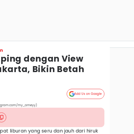
on
ping dengan View
karta, Bikin Betah
Add Us on Google
tagram.com/my_ameyy)
t liburan yang seru dan jauh dari hiruk