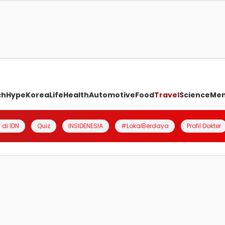
ch
Hype
Korea
Life
Health
Automotive
Food
Travel
Science
Me
 di IDN
Quiz
INSIDENESIA
#LokalBerdaya
Profil Dokter