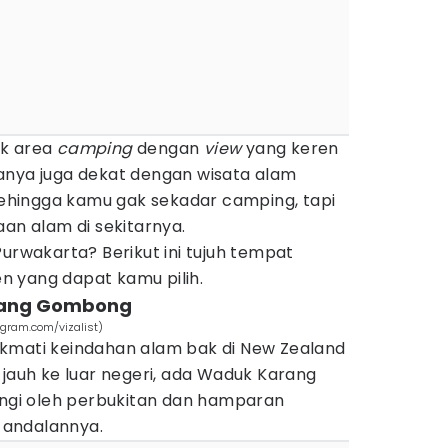
ak area
camping
dengan
view
yang keren
anya juga dekat dengan wisata alam
 sehingga kamu gak sekadar camping, tapi
aan alam di sekitarnya.
Purwakarta? Berikut ini tujuh tempat
n yang dapat kamu pilih.
rang Gombong
gram.com/vizalist)
kmati keindahan alam bak di New Zealand
-jauh ke luar negeri, ada Waduk Karang
lingi oleh perbukitan dan hamparan
 andalannya.