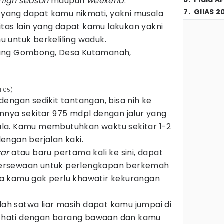
high season
maupun
weekend
.
6
.
Piala A
7
.
GIIAS 2
a yang dapat kamu nikmati, yakni musala
vitas lain yang dapat kamu lakukan yakni
 untuk berkeliling waduk.
ang Gombong, Desa Kutamanah,
1105)
dengan sedikit tantangan, bisa nih ke
nnya sekitar 975 mdpl dengan jalur yang
la. Kamu membutuhkan waktu sekitar 1-2
engan berjalan kaki.
ar
atau baru pertama kali ke sini, dapat
ersewaan untuk perlengkapan berkemah
ngga kamu gak perlu khawatir kekurangan
mlah satwa liar masih dapat kamu jumpai di
ti-hati dengan barang bawaan dan kamu