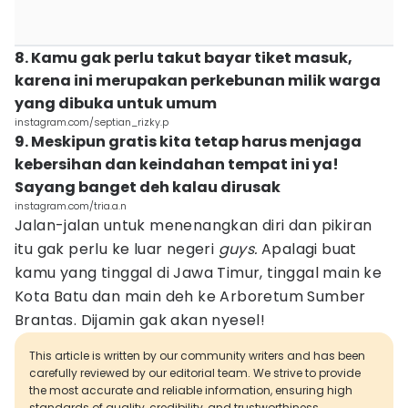
8. Kamu gak perlu takut bayar tiket masuk,
karena ini merupakan perkebunan milik warga
yang dibuka untuk umum
instagram.com/septian_rizky.p
9. Meskipun gratis kita tetap harus menjaga
kebersihan dan keindahan tempat ini ya!
Sayang banget deh kalau dirusak
instagram.com/tria.a.n
Jalan-jalan untuk menenangkan diri dan pikiran
itu gak perlu ke luar negeri
guys.
Apalagi buat
kamu yang tinggal di Jawa Timur, tinggal main ke
Kota Batu dan main deh ke Arboretum Sumber
Brantas. Dijamin gak akan nyesel!
This article is written by our community writers and has been
carefully reviewed by our editorial team. We strive to provide
the most accurate and reliable information, ensuring high
standards of quality, credibility, and trustworthiness.