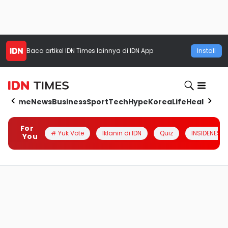
Baca artikel
IDN Times
lainnya di IDN App
Install
Home
News
Business
Sport
Tech
Hype
Korea
Life
Health
Aut
For
# Yuk Vote
Iklanin di IDN
Quiz
INSIDENESIA
You