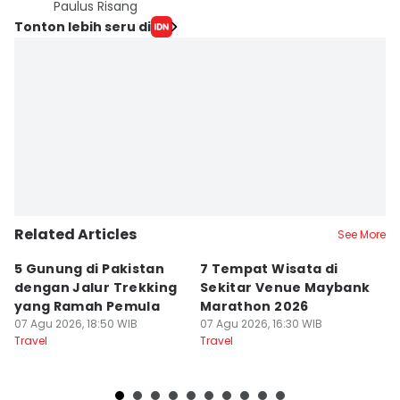
Paulus Risang
Tonton lebih seru di
Related Articles
See More
5 Gunung di Pakistan
7 Tempat Wisata di
L
dengan Jalur Trekking
Sekitar Venue Maybank
G
yang Ramah Pemula
Marathon 2026
P
07 Agu 2026, 18:50 WIB
07 Agu 2026, 16:30 WIB
d
07
Travel
Travel
Tr