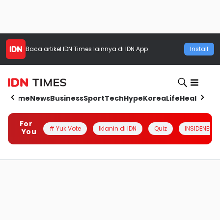
Baca artikel
IDN Times
lainnya di IDN App
Install
Home
News
Business
Sport
Tech
Hype
Korea
Life
Health
Aut
For
# Yuk Vote
Iklanin di IDN
Quiz
INSIDENESIA
You