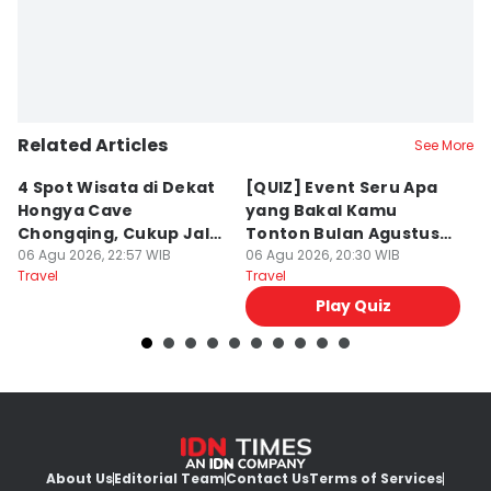
Related Articles
See More
4 Spot Wisata di Dekat
[QUIZ] Event Seru Apa
5
Hongya Cave
yang Bakal Kamu
P
Chongqing, Cukup Jalan
Tonton Bulan Agustus
J
Kaki!
06 Agu 2026, 22:57 WIB
2026 Ini?
06 Agu 2026, 20:30 WIB
06
Travel
Travel
Tr
Play Quiz
About Us
Editorial Team
Contact Us
Terms of Services