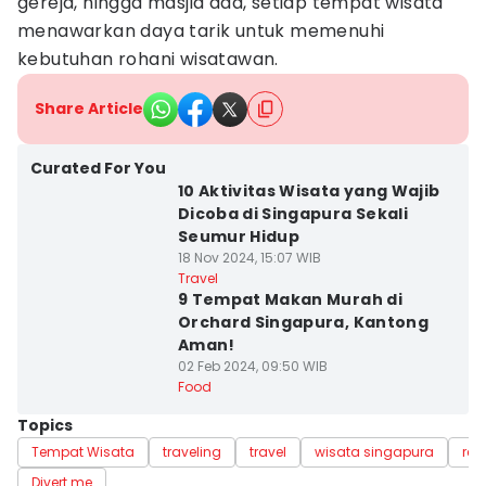
gereja, hingga masjid ada, setiap tempat wisata
menawarkan daya tarik untuk memenuhi
kebutuhan rohani wisatawan.
Share Article
Curated For You
10 Aktivitas Wisata yang Wajib
Dicoba di Singapura Sekali
Seumur Hidup
18 Nov 2024, 15:07 WIB
Travel
9 Tempat Makan Murah di
Orchard Singapura, Kantong
Aman!
02 Feb 2024, 09:50 WIB
Food
Topics
Tempat Wisata
traveling
travel
wisata singapura
rek
Divert me