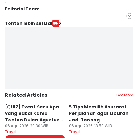
Editorial Team
Editor
Tonton lebih seru di
Dhiya Awlia Azzahra
Editor
Dewi Suci Rahayu
Related Articles
See More
[QUIZ] Event Seru Apa
5 Tips Memilih Asuransi
Sy
yang Bakal Kamu
Perjalanan agar Liburan
N
Tonton Bulan Agustus
Jadi Tenang
T
2026 Ini?
06 Agu 2026, 20:30 WIB
06 Agu 2026, 18:50 WIB
06
Travel
Travel
Tr