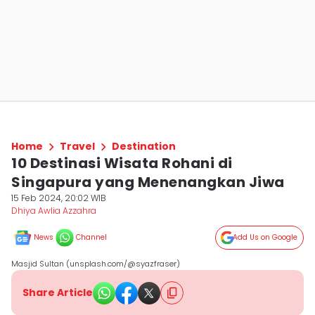
Home
Travel
Destination
10 Destinasi Wisata Rohani di
Singapura yang Menenangkan Jiwa
15 Feb 2024, 20:02 WIB
Dhiya Awlia Azzahra
News
Channel
Add Us on Google
Masjid Sultan (unsplash.com/@syazfraser)
Share Article