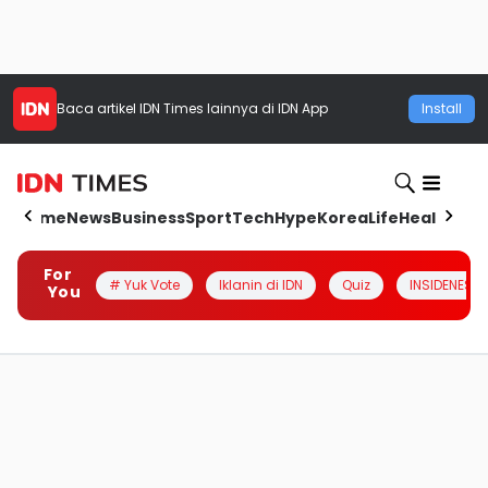
Baca artikel
IDN Times
lainnya di IDN App
Install
Home
News
Business
Sport
Tech
Hype
Korea
Life
Health
Aut
For
# Yuk Vote
Iklanin di IDN
Quiz
INSIDENESIA
You