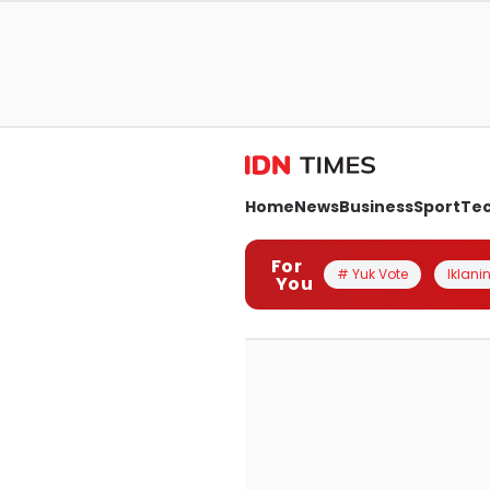
Home
News
Business
Sport
Te
For
# Yuk Vote
Iklanin
You