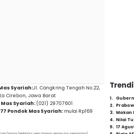
Trendi
Mas Syariah:
Jl. Cangkring Tengah No.22,
ota Cirebon, Jawa Barat
1
.
Gubern
 Mas Syariah:
(021) 29707601
2
.
Prabow
77 Pondok Mas Syariah:
mulai Rp169
3
.
Makan B
4
.
Nilai T
5
.
17 Agus
e.com/maps/reddoorz near taman rejomulyo semarang)