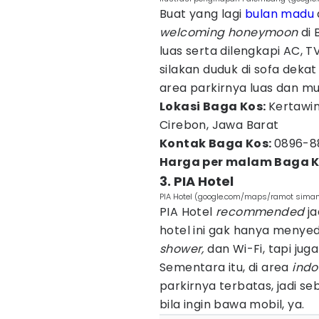
Buat yang lagi
bulan madu
welcoming honeymoon
di
luas serta dilengkapi AC, T
silakan duduk di sofa dekat
area parkirnya luas dan m
Lokasi Baga Kos:
Kertawi
Cirebon, Jawa Barat
Kontak Baga Kos:
0896-8
Harga per malam Baga K
3. PIA Hotel
PIA Hotel (google.com/maps/ramot siman
PIA Hotel
recommended
ja
hotel ini gak hanya menye
shower,
dan Wi-Fi, tapi jug
Sementara itu, di area
ind
parkirnya terbatas, jadi se
bila ingin bawa mobil, ya.