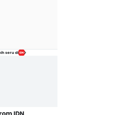
ih seru di
from IDN