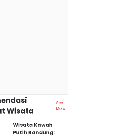
endasi
See
t Wisata
More
Wisata Kawah
Putih Bandung: