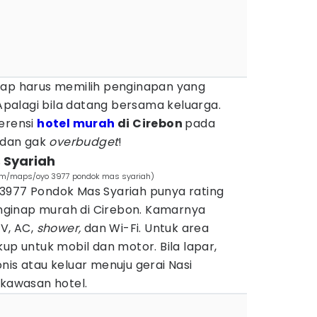
tap harus memilih penginapan yang
alagi bila datang bersama keluarga.
ferensi
hotel murah
di Cirebon
pada
e dan gak
overbudget
!
 Syariah
com/maps/oyo 3977 pondok mas syariah)
3977 Pondok Mas Syariah punya rating
ginap murah di Cirebon. Kamarnya
TV, AC,
shower,
dan Wi-Fi. Untuk area
up untuk mobil dan motor. Bila lapar,
nis atau keluar menuju gerai Nasi
 kawasan hotel.