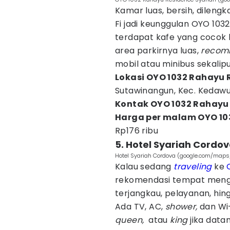
Kamar luas, bersih, dilengka
Fi jadi keunggulan OYO 1032
terdapat kafe yang cocok
area parkirnya luas,
reco
mobil atau minibus sekalip
Lokasi OYO 1032 Rahayu 
Sutawinangun, Kec. Kedaw
Kontak OYO 1032 Rahayu 
Harga per malam OYO 10
Rp176 ribu
5. Hotel Syariah Cordo
Hotel Syariah Cordova (google.com/maps
Kalau sedang
traveling
ke
rekomendasi tempat mengi
terjangkau, pelayanan, hin
Ada TV, AC,
shower,
dan Wi
queen,
atau
king
jika data