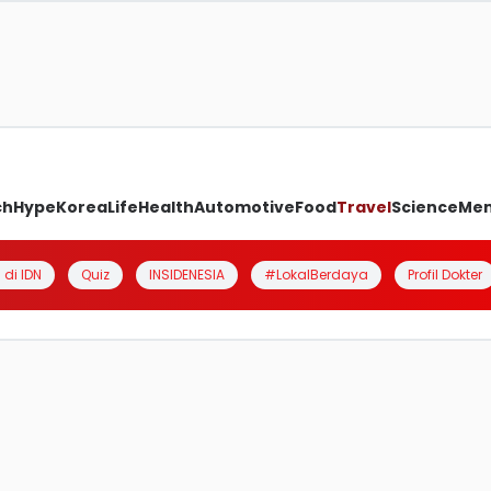
ch
Hype
Korea
Life
Health
Automotive
Food
Travel
Science
Me
 di IDN
Quiz
INSIDENESIA
#LokalBerdaya
Profil Dokter