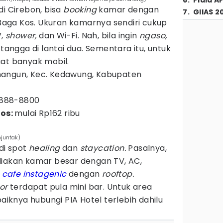
6
.
Piala A
di Cirebon, bisa
booking
kamar dengan
7
.
GIIAS 2
 Baga Kos. Ukuran kamarnya sendiri cukup
V,
shower,
dan Wi-Fi. Nah, bila ingin
ngaso,
 tangga di lantai dua. Sementara itu, untuk
uat banyak mobil.
nangun, Kec. Kedawung, Kabupaten
888-8800
os:
mulai Rp162 ribu
juntak)
di spot
healing
dan
staycation.
Pasalnya,
diakan kamar besar dengan TV, AC,
a
cafe
instagenic
dengan
rooftop
.
oor
terdapat pula mini bar. Untuk area
baiknya hubungi PIA Hotel terlebih dahilu