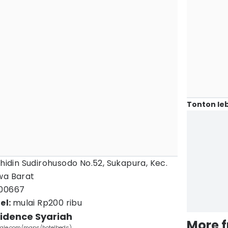
Tonton leb
ahidin Sudirohusodo No.52, Sukapura, Kec.
wa Barat
200667
el:
mulai Rp200 ribu
idence Syariah
More 
ogle.com/maps/hotelbeds)