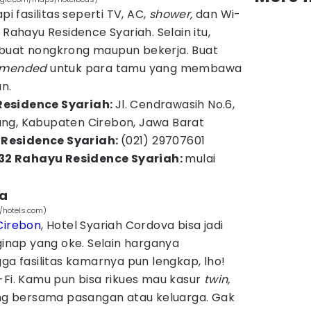
pi fasilitas seperti TV, AC,
shower,
dan Wi-
 Rahayu Residence Syariah. Selain itu,
 buat nongkrong maupun bekerja. Buat
mmended
untuk para tamu yang membawa
un.
Residence Syariah:
Jl. Cendrawasih No.6,
ung, Kabupaten Cirebon, Jawa Barat
Residence Syariah:
(021) 29707601
32 Rahayu Residence Syariah:
mulai
va
/hotels.com)
Cirebon
, Hotel Syariah Cordova bisa jadi
nap yang oke. Selain harganya
gga fasilitas kamarnya pun lengkap, lho!
-Fi. Kamu pun bisa rikues mau kasur
twin,
ng bersama pasangan atau keluarga. Gak