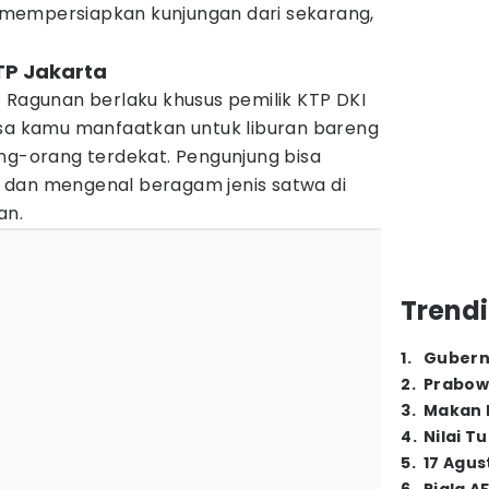
mempersiapkan kunjungan dari sekarang,
TP Jakarta
 Ragunan berlaku khusus pemilik KTP DKI
isa kamu manfaatkan untuk liburan bareng
ang-orang terdekat. Pengunjung bisa
 dan mengenal beragam jenis satwa di
an.
Trendi
1
.
Gubern
2
.
Prabow
3
.
Makan B
4
.
Nilai T
5
.
17 Agus