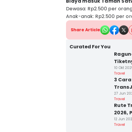
Biaya masuk Taman Sat
Dewasa: Rp2.500 per orang
Anak-anak: Rp2.500 per or
Share Article
Curated For You
Raguna
Tiketn
10 Okt 202
Travel
3 Cara
Trans
27 Jun 202
Travel
Rute T
2026, 
12 Jun 202
Travel