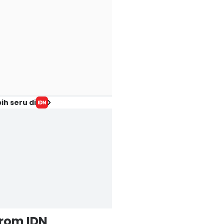
ih seru di
from IDN