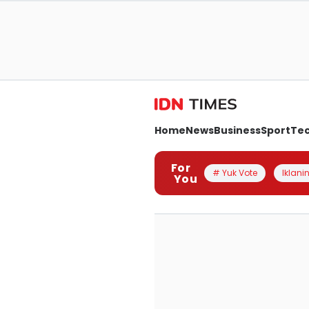
Home
News
Business
Sport
Te
For
# Yuk Vote
Iklanin
You