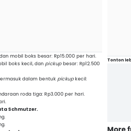
 dan mobil boks besar: Rp15.000 per hari.
Tonton leb
mobil boks kecil, dan
pickup
besar: Rp12.500
, termasuk dalam bentuk
pickup
kecil:
araan roda tiga: Rp3.000 per hari.
ri.
ata Schmutzer.
ng.
ng.
More 