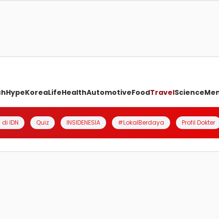
ch
Hype
Korea
Life
Health
Automotive
Food
Travel
Science
Me
 di IDN
Quiz
INSIDENESIA
#LokalBerdaya
Profil Dokter