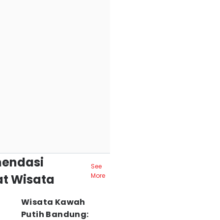
endasi
See
t Wisata
More
Wisata Kawah
Putih Bandung: