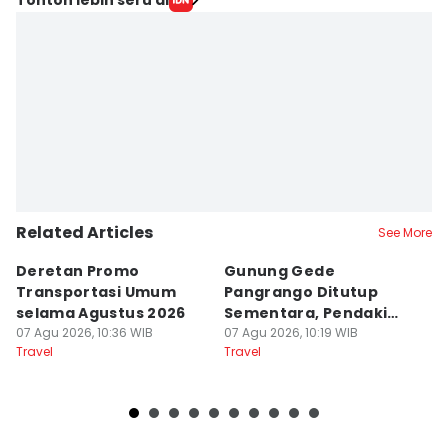
Related Articles
See More
Deretan Promo
Gunung Gede
5
Transportasi Umum
Pangrango Ditutup
K
selama Agustus 2026
Sementara, Pendaki
Ba
07 Agu 2026, 10:36 WIB
Bisa Ajukan Refund
07 Agu 2026, 10:19 WIB
07
Travel
Travel
Tr