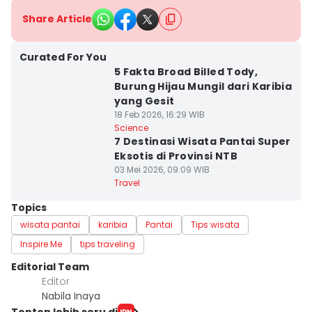
Share Article
Curated For You
5 Fakta Broad Billed Tody,
Burung Hijau Mungil dari Karibia
yang Gesit
18 Feb 2026, 16:29 WIB
Science
7 Destinasi Wisata Pantai Super
Eksotis di Provinsi NTB
03 Mei 2026, 09:09 WIB
Travel
Topics
wisata pantai
karibia
Pantai
Tips wisata
Inspire Me
tips traveling
Editorial Team
Editor
Nabila Inaya
Tonton lebih seru di