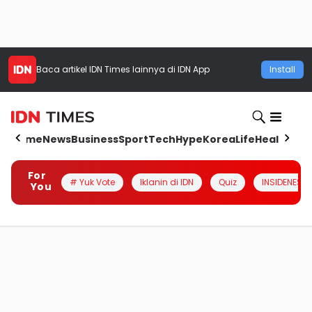
Baca artikel
IDN Times
lainnya di IDN App
Install
Home
News
Business
Sport
Tech
Hype
Korea
Life
Health
Aut
For
# Yuk Vote
Iklanin di IDN
Quiz
INSIDENESIA
You