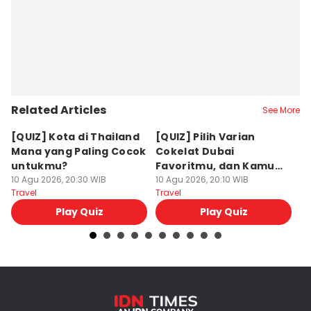
Related Articles
See More
[QUIZ] Kota di Thailand
[QUIZ] Pilih Varian
[
Mana yang Paling Cocok
Cokelat Dubai
M
untukmu?
Favoritmu, dan Kamu
I
10 Agu 2026, 20:30 WIB
akan Liburan ke Sini!
10 Agu 2026, 20:10 WIB
J
10
Travel
Travel
Tr
Play Quiz
Play Quiz