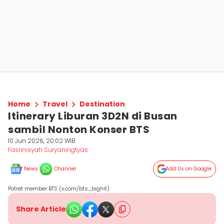
Home
Travel
Destination
Itinerary Liburan 3D2N di Busan
sambil Nonton Konser BTS
10 Jun 2026, 20:02 WIB
Fasrinisyah Suryaningtyas
News
Channel
Add Us on Google
Potret member BTS (x.com/bts_bighit)
Share Article