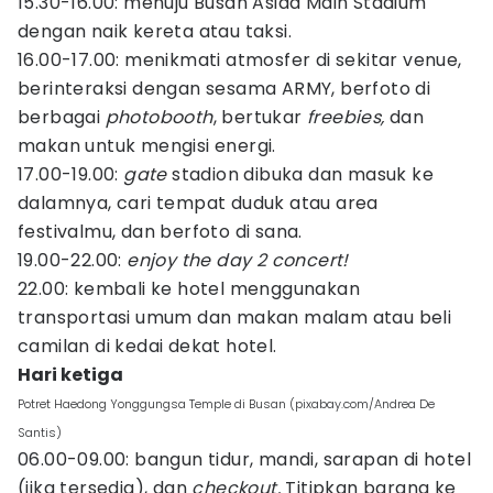
15.30-16.00: menuju Busan Asiad Main Stadium
dengan naik kereta atau taksi.
16.00-17.00: menikmati atmosfer di sekitar venue,
berinteraksi dengan sesama ARMY, berfoto di
berbagai
photobooth
, bertukar
freebies,
dan
makan untuk mengisi energi.
17.00-19.00:
gate
stadion dibuka dan masuk ke
dalamnya, cari tempat duduk atau area
festivalmu, dan berfoto di sana.
19.00-22.00:
enjoy the day 2 concert!
22.00: kembali ke hotel menggunakan
transportasi umum dan makan malam atau beli
camilan di kedai dekat hotel.
Hari ketiga
Potret Haedong Yonggungsa Temple di Busan (pixabay.com/Andrea De
Santis)
06.00-09.00: bangun tidur, mandi, sarapan di hotel
(jika tersedia), dan
checkout.
Titipkan barang ke