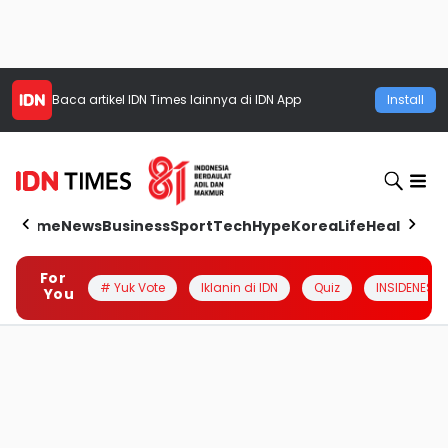
Baca artikel
IDN Times
lainnya di IDN App
Install
Home
News
Business
Sport
Tech
Hype
Korea
Life
Health
Aut
For
# Yuk Vote
Iklanin di IDN
Quiz
INSIDENESIA
You