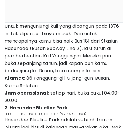
Untuk mengunjungi kuil yang dibangun pada 1376
ini tak dipungut biaya masuk. Dan untuk
mencapainya kamu bisa naik Bus 181 dari Stasiun
Haeundae (Busan Subway Line 2), lalu turun di
pemberhentian Kuil Yonggungsa. Mereka pun
buka sepanjang tahun, jadi kapan pun kamu
berkunjung ke Busan, bisa mampir ke sini.
Alamat:
86 Yonggung-gil, Gijang-gun, Busan,
Korea Selatan
Jam operasional:
setiap hari, buka pukul 04.00-
20.00
2. Haeundae Blueline Park
Haeundae Blueline Park (pexels.com/Alvin & Chelsea)
Haeundae Blueline Park adalah sebuah taman
wisata lagi hits di kalangan masyarakat lokal. Gak