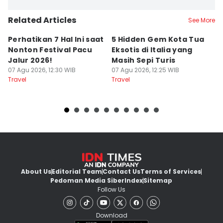
Related Articles
See More
Perhatikan 7 Hal Ini saat
5 Hidden Gem Kota Tua
5
Nonton Festival Pacu
Eksotis di Italia yang
In
Jalur 2026!
Masih Sepi Turis
K
07 Agu 2026, 12:30 WIB
07 Agu 2026, 12:25 WIB
07
Travel
Travel
Tr
About Us
Editorial Team
Contact Us
Terms of Services
Pedoman Media Siber
Index
Sitemap
Follow Us
Download