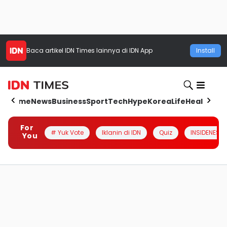
Baca artikel
IDN Times
lainnya di IDN App
Install
Home
News
Business
Sport
Tech
Hype
Korea
Life
Health
Aut
For
# Yuk Vote
Iklanin di IDN
Quiz
INSIDENESIA
You