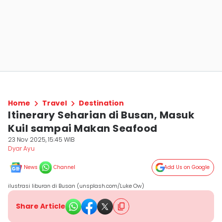
Home
Travel
Destination
Itinerary Seharian di Busan, Masuk
Kuil sampai Makan Seafood
23 Nov 2025, 15:45 WIB
Dyar Ayu
News
Channel
Add Us on Google
ilustrasi liburan di Busan (unsplash.com/Luke Ow)
Share Article