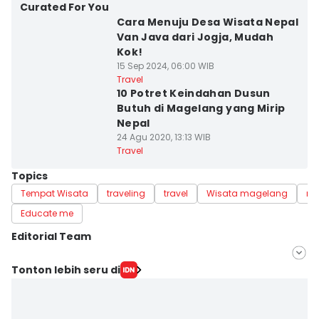
Curated For You
Cara Menuju Desa Wisata Nepal
Van Java dari Jogja, Mudah
Kok!
15 Sep 2024, 06:00 WIB
Travel
10 Potret Keindahan Dusun
Butuh di Magelang yang Mirip
Nepal
24 Agu 2020, 13:13 WIB
Travel
Topics
Tempat Wisata
traveling
travel
Wisata magelang
re
Educate me
Editorial Team
Editor
Tonton lebih seru di
Dewi Suci Rahayu
Editor