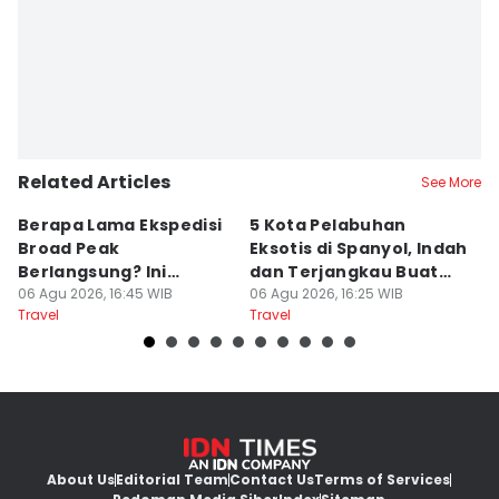
Retno Rahayu
Related Articles
See More
Berapa Lama Ekspedisi
5 Kota Pelabuhan
A
Broad Peak
Eksotis di Spanyol, Indah
T
Berlangsung? Ini
dan Terjangkau Buat
P
Jawabannya!
06 Agu 2026, 16:45 WIB
Liburan
06 Agu 2026, 16:25 WIB
A
06
Travel
Travel
Tr
2
About Us
Editorial Team
Contact Us
Terms of Services