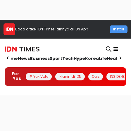
Baca artikel
IDN Times
lainnya di IDN App
Install
Home
News
Business
Sport
Tech
Hype
Korea
Life
Health
Aut
For
# Yuk Vote
Iklanin di IDN
Quiz
INSIDENESIA
You