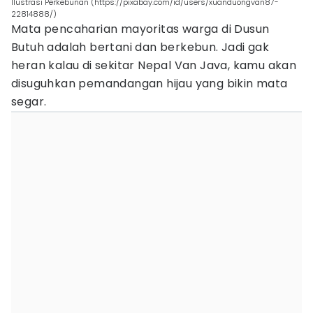
Ilustrasi Perkebunan (https://pixabay.com/id/users/xuanduongvan87-
22814888/)
Mata pencaharian mayoritas warga di Dusun
Butuh adalah bertani dan berkebun. Jadi gak
heran kalau di sekitar Nepal Van Java, kamu akan
disuguhkan pemandangan hijau yang bikin mata
segar.