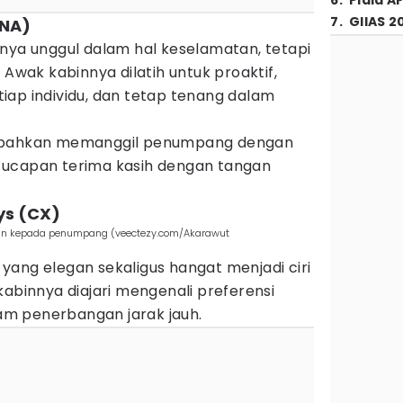
6
.
Piala A
7
.
GIIAS 2
ANA)
anya unggul dalam hal keselamatan, tetapi
 Awak kabinnya dilatih untuk proaktif,
iap individu, dan tetap tenang dalam
a bahkan memanggil penumpang dengan
 ucapan terima kasih dengan tangan
ys (CX)
man kepada penumpang (veectezy.com/Akarawut
yang elegan sekaligus hangat menjadi ciri
kabinnya diajari mengenali preferensi
m penerbangan jarak jauh.