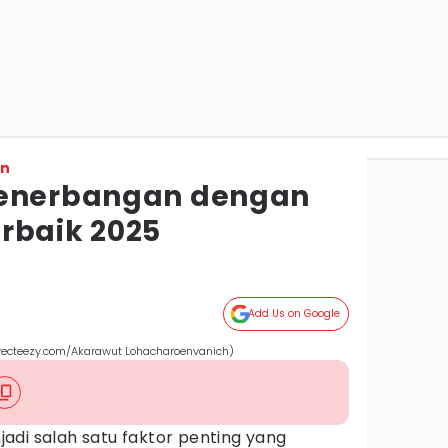
on
Penerbangan dengan
rbaik 2025
Add Us on Google
(vecteezy.com/Akarawut Lohacharoenvanich)
adi salah satu faktor penting yang