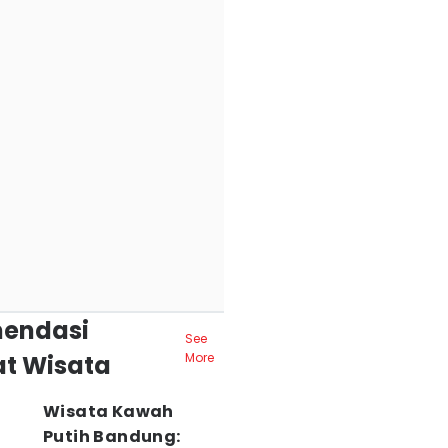
endasi
See
t Wisata
More
Wisata Kawah
Putih Bandung: