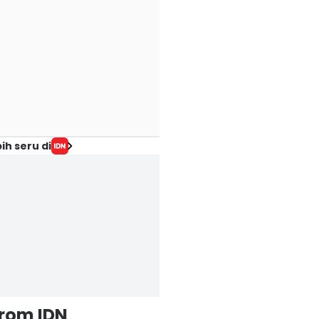
ih seru di
from IDN