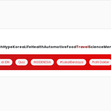
ch
Hype
Korea
Life
Health
Automotive
Food
Travel
Science
Me
 di IDN
Quiz
INSIDENESIA
#LokalBerdaya
Profil Dokter