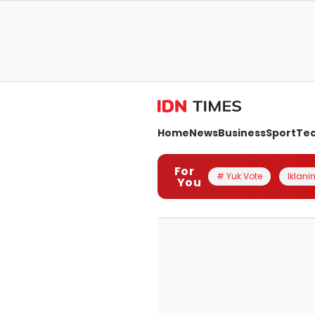
Home
News
Business
Sport
Te
For
# Yuk Vote
Iklanin
You