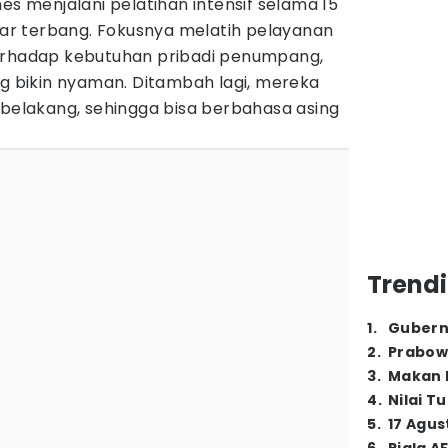
es menjalani pelatihan intensif selama 15
r terbang. Fokusnya melatih pelayanan
terhadap kebutuhan pribadi penumpang,
ng bikin nyaman. Ditambah lagi, mereka
 belakang, sehingga bisa berbahasa asing
Trendi
1
.
Gubern
2
.
Prabow
3
.
Makan B
4
.
Nilai T
5
.
17 Agus