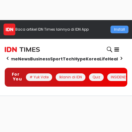
Baca artikel
IDN Times
lainnya di IDN App
Install
Home
News
Business
Sport
Tech
Hype
Korea
Life
Health
Aut
For
# Yuk Vote
Iklanin di IDN
Quiz
INSIDENESIA
You