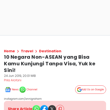
Home
Travel
Destination
10 Negara Non-ASEAN yang Bisa
Kamu Kunjungi Tanpa Visa, Yuk ke
Sini!
24 Jun 2019, 20:01 WIB
Prila Arofani
News
Channel
Add Us on Google
instagram.com/annigraham
Share Article