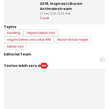
2019, Inspirasi Liburan
Antimainstream
27 Mei 2019, 13:26 WIB
Travel
Topics
traveling
negara bebas visa
negara bebas visa untuk WNI
liburan ke luar negeri
bebas visa
Editorial Team
Editor
Tonton lebih seru di
Prila Arofani
Editor
Dewi Suci Rahayu