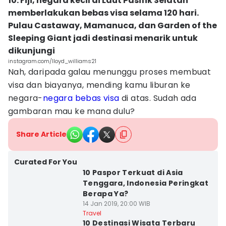
10. Fiji, negara kecil di Laut Pasifik Selatan
memberlakukan bebas visa selama 120 hari.
Pulau Castaway, Mamanuca, dan Garden of the
Sleeping Giant jadi destinasi menarik untuk
dikunjungi
instagram.com/lloyd_williams21
Nah, daripada galau menunggu proses membuat
visa dan biayanya, mending kamu liburan ke
negara-
negara bebas visa
di atas. Sudah ada
gambaran mau ke mana dulu?
Share Article
Curated For You
10 Paspor Terkuat di Asia
Tenggara, Indonesia Peringkat
Berapa Ya?
14 Jan 2019, 20:00 WIB
Travel
10 Destinasi Wisata Terbaru