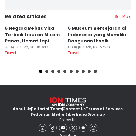
Related Articles
See More
5 Negara Bebas Visa
5 Museum Bersejarah di
5
Terbaik Liburan Musim
Indonesia yang Memiliki
d
Panas, Hemat tapi
Bangunan Ikonik
y
Mewah!
08 Agu 2026, 08:06 WIB
08 Agu 2026, 07:16 WIB
07
Travel
Travel
Tr
About Us
Editorial Team
Contact Us
Terms of Services
Pedoman Media Siber
Index
Sitemap
Follow Us
Download