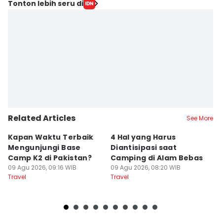
Tonton lebih seru di
Related Articles
See More
Kapan Waktu Terbaik
4 Hal yang Harus
5
Mengunjungi Base
Diantisipasi saat
I
Camp K2 di Pakistan?
Camping di Alam Bebas
M
09 Agu 2026, 09:16 WIB
09 Agu 2026, 08:20 WIB
K
09
Travel
Travel
Tr