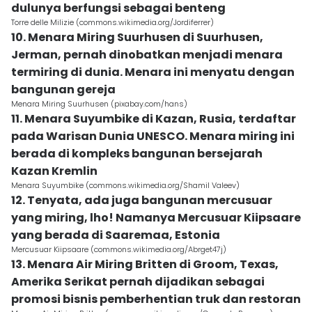
dulunya berfungsi sebagai benteng
Torre delle Milizie (commons.wikimedia.org/Jordiferrer)
10. Menara Miring Suurhusen di Suurhusen,
Jerman, pernah dinobatkan menjadi menara
termiring di dunia. Menara ini menyatu dengan
bangunan gereja
Menara Miring Suurhusen (pixabay.com/hans)
11. Menara Suyumbike di Kazan, Rusia, terdaftar
pada Warisan Dunia UNESCO. Menara miring ini
berada di kompleks bangunan bersejarah
Kazan Kremlin
Menara Suyumbike (commons.wikimedia.org/Shamil Valeev)
12. Tenyata, ada juga bangunan mercusuar
yang miring, lho! Namanya Mercusuar Kiipsaare
yang berada di Saaremaa, Estonia
Mercusuar Kiipsaare (commons.wikimedia.org/Abrget47j)
13. Menara Air Miring Britten di Groom, Texas,
Amerika Serikat pernah dijadikan sebagai
promosi bisnis pemberhentian truk dan restoran