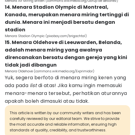
Menara Air Miring Britten (commons.wikimedia.org/Gorup de Besanez)
14. Menara Stadion Olympic di Montreal,
Kanada, merupakan menara miring tertinggi di
dunia. Menara ini menjadi bersatu dengan
stadion
Menara Stadion Olympic (pixabay.com/brigachtal)
15. Menara Oldehove di Leeuwarden, Belanda,
adalah menara miring yang awalnya
direncanakan bersatu dengan gereja yang kini
tidak jadi dibangun
Menara Oldehove (commons.wikimedia.org/Exprimidor)
Yuk, segera berfoto di menara miring keren yang
ada pada
list
di atas! Jika kamu ingin memasuki
menara-menara tersebut, perhatikan aturannya
apakah boleh dimasuki atau tidak.
This article is written by our community writers and has been
carefully reviewed by our editorial team. We strive to provide
the most accurate and reliable information, ensuring high
standards of quality, credibility, and trustworthiness.