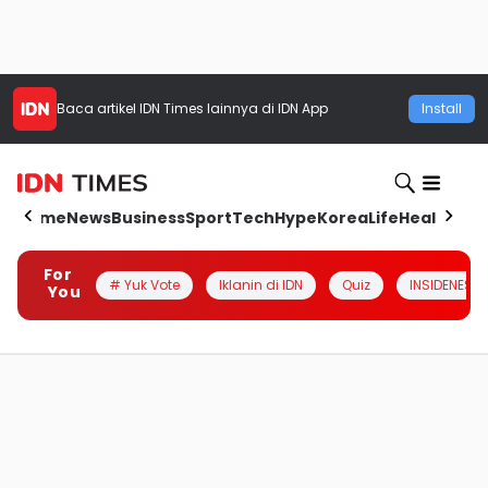
Baca artikel
IDN Times
lainnya di IDN App
Install
Home
News
Business
Sport
Tech
Hype
Korea
Life
Health
Aut
For
# Yuk Vote
Iklanin di IDN
Quiz
INSIDENESIA
You