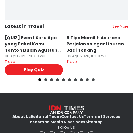
Latest in Travel
See More
[QUIZ] Event Seru Apa
5 Tips Memilih Asuransi
Sy
yang Bakal Kamu
Perjalanan agar Liburan
N
Tonton Bulan Agustus
Jadi Tenang
T
2026 Ini?
06 Agu 2026, 20:30 WIB
06 Agu 2026, 18:50 WIB
06
Travel
Travel
Tr
Play Quiz
About Us
Editorial Team
Contact Us
Terms of Services
Pedoman Media Siber
Index
Sitemap
Follow Us