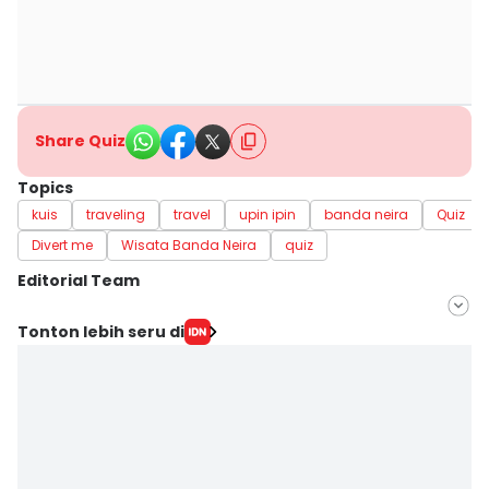
Share Quiz
Topics
kuis
traveling
travel
upin ipin
banda neira
Quiz
Divert me
Wisata Banda Neira
quiz
Editorial Team
Editor
Tonton lebih seru di
Erick Akbar
Editor
Dewi Suci Rahayu