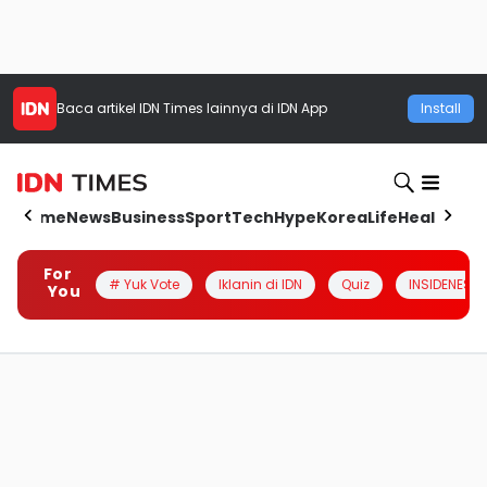
Baca artikel
IDN Times
lainnya di IDN App
Install
Home
News
Business
Sport
Tech
Hype
Korea
Life
Health
Aut
For
# Yuk Vote
Iklanin di IDN
Quiz
INSIDENESIA
You