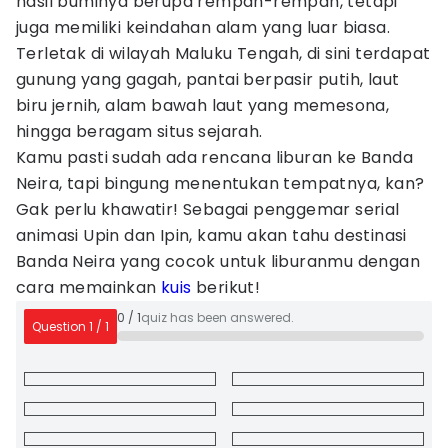
hasil buminya berupa rempah-rempah, tetapi
juga memiliki keindahan alam yang luar biasa.
Terletak di wilayah Maluku Tengah, di sini terdapat
gunung yang gagah, pantai berpasir putih, laut
biru jernih, alam bawah laut yang memesona,
hingga beragam situs sejarah.
Kamu pasti sudah ada rencana liburan ke Banda
Neira, tapi bingung menentukan tempatnya, kan?
Gak perlu khawatir! Sebagai penggemar serial
animasi Upin dan Ipin, kamu akan tahu destinasi
Banda Neira yang cocok untuk liburanmu dengan
cara memainkan
kuis
berikut!
0
/
1
quiz has been answered.
Question
1
/
1