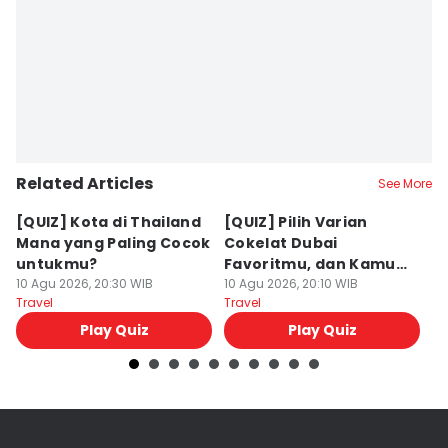
Related Articles
See More
[QUIZ] Kota di Thailand
[QUIZ] Pilih Varian
[
Mana yang Paling Cocok
Cokelat Dubai
M
untukmu?
Favoritmu, dan Kamu
I
10 Agu 2026, 20:30 WIB
akan Liburan ke Sini!
10 Agu 2026, 20:10 WIB
J
10
Travel
Travel
Tr
Play Quiz
Play Quiz