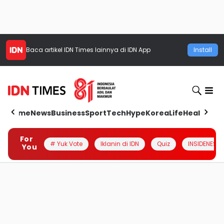
Baca artikel
IDN Times
lainnya di IDN App
Install
Home
News
Business
Sport
Tech
Hype
Korea
Life
Health
Aut
For
# Yuk Vote
Iklanin di IDN
Quiz
INSIDENESIA
You