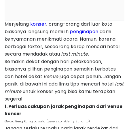
Menjelang
konser
, orang-orang dari luar kota
biasanya langsung memilih
penginapan
demi
kenyamanan menikmati acara. Namun, karena
berbagai faktor, seseorang kerap mencari hotel
secara mendadak atau
last
minute
.
Semakin dekat dengan hari pelaksanaan,
biasanya pilihan penginapan semakin terbatas
dan hotel dekat
venue
juga cepat penuh. Jangan
panik, di bawah ini ada lima tips mencari hotel
last
minute
untuk konser yang bisa kamu terapkan
segera!
1. Perluas cakupan jarak penginapan dari venue
konser
Gelora Bung Karno, Jakarta (pexels.com/Jeffry Surianto)
Jangan terlalu terpaku pada jarak terdekat dari