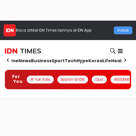
Baca artikel
IDN Times
lainnya di IDN App
Install
Home
News
Business
Sport
Tech
Hype
Korea
Life
Health
Aut
For
# Yuk Vote
Iklanin di IDN
Quiz
INSIDENESIA
You