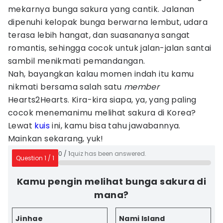
mekarnya bunga sakura yang cantik. Jalanan
dipenuhi kelopak bunga berwarna lembut, udara
terasa lebih hangat, dan suasananya sangat
romantis, sehingga cocok untuk jalan-jalan santai
sambil menikmati pemandangan.
Nah, bayangkan kalau momen indah itu kamu
nikmati bersama salah satu
member
Hearts2Hearts. Kira-kira siapa, ya, yang paling
cocok menemanimu melihat sakura di Korea?
Lewat
kuis
ini, kamu bisa tahu jawabannya.
Mainkan sekarang, yuk!
0
/
1
quiz has been answered.
Question
1
/
1
Kamu pengin melihat bunga sakura di
mana?
Jinhae
Nami Island