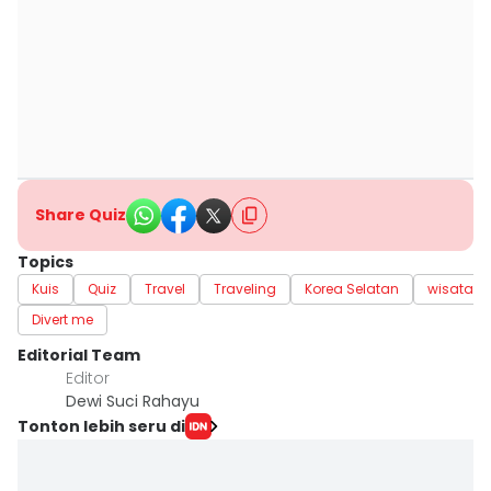
Share Quiz
Topics
Kuis
Quiz
Travel
Traveling
Korea Selatan
wisata k
Divert me
Editorial Team
Editor
Dewi Suci Rahayu
Tonton lebih seru di