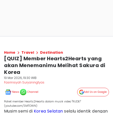
Home
Travel
Destination
[QUIZ] Member Hearts2Hearts yang
akan Menemanimu Melihat Sakura di
Korea
19 Mar 2026, 19:30 WIB
Fasrinisyah Suryaningtyas
News
Channel
Add Us on Google
Potret member Hearts2Hearts dalam musik video "RUDE!"
(youtube.com/SMTOWN)
Musim semi di
Korea Selatan
selalu identik dengan