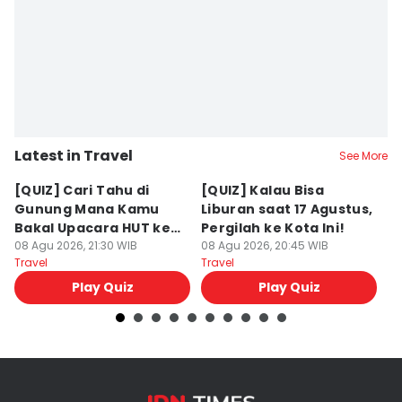
Latest in Travel
See More
[QUIZ] Cari Tahu di
[QUIZ] Kalau Bisa
5
Gunung Mana Kamu
Liburan saat 17 Agustus,
B
Bakal Upacara HUT ke-
Pergilah ke Kota Ini!
M
81 RI!
08 Agu 2026, 21:30 WIB
08 Agu 2026, 20:45 WIB
08
Travel
Travel
Tr
Play Quiz
Play Quiz