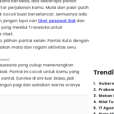
asana berbeda, ada beberapa pilihan
tar perjalanan kamu. Mulai dari pasir putih
 cocok buat berselancar, semuanya ada.
, jangan lupa cari
tiket pesawat Bali
dan
yang melalui Traveloka untuk
ribet.
a pilihan pantai selain Pantai Kuta dengan
kan mata dan ragam aktivitas seru.
tirani)
 suasana yang cukup menenangkan
Trendi
bak. Pantai ini cocok untuk kamu yang
antai. Sunrise di sini luar biasa, jadi
1
.
Gubern
angun pagi dan saksikan warna oranye
2
.
Prabow
3
.
Makan B
4
.
Nilai T
5
.
17 Agus