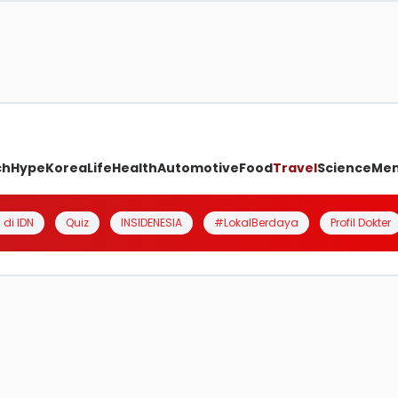
ch
Hype
Korea
Life
Health
Automotive
Food
Travel
Science
Me
 di IDN
Quiz
INSIDENESIA
#LokalBerdaya
Profil Dokter