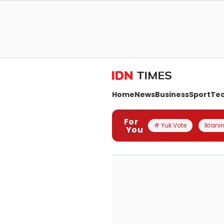
Home
News
Business
Sport
Te
For
# Yuk Vote
Iklanin
You