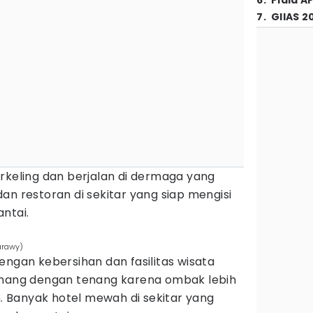
6
.
Piala A
7
.
GIIAS 2
rkeling dan berjalan di dermaga yang
an restoran di sekitar yang siap mengisi
ntai.
arawy)
engan kebersihan dan fasilitas wisata
enang dengan tenang karena ombak lebih
n. Banyak hotel mewah di sekitar yang