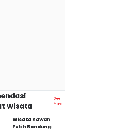
endasi
See
t Wisata
More
Wisata Kawah
Putih Bandung: