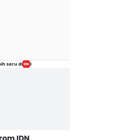
ih seru di
from IDN