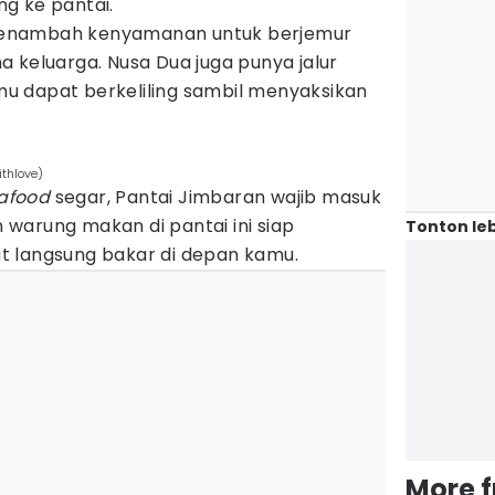
g ke pantai.
a menambah kenyamanan untuk berjemur
 keluarga. Nusa Dua juga punya jalur
kamu dapat berkeliling sambil menyaksikan
thlove)
afood
segar, Pantai Jimbaran wajib masuk
an warung makan di pantai ini siap
Tonton leb
t langsung bakar di depan kamu.
More 