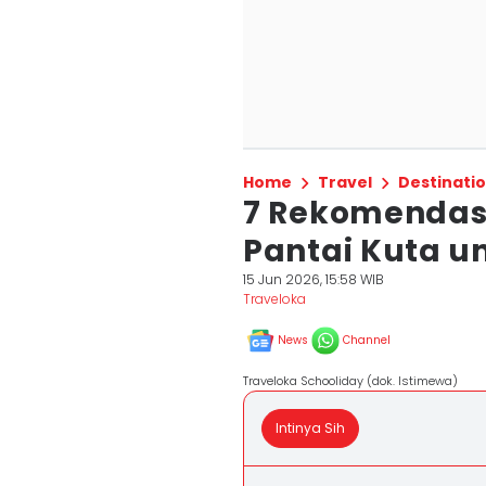
Home
Travel
Destinati
7 Rekomendasi 
Pantai Kuta u
15 Jun 2026, 15:58 WIB
Traveloka
News
Channel
Traveloka Schooliday (dok. Istimewa)
Intinya Sih