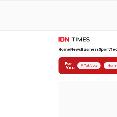
Home
News
Business
Sport
Te
For
# Yuk Vote
Iklanin
You