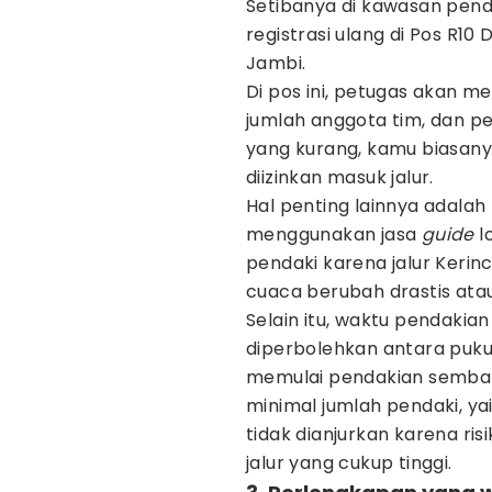
Setibanya di kawasan pend
registrasi ulang di Pos R10
Jambi.
Di pos ini, petugas akan 
jumlah anggota tim, dan p
yang kurang, kamu biasany
diizinkan masuk jalur.
Hal penting lainnya adalah
menggunakan jasa
guide
l
pendaki karena jalur Kerin
cuaca berubah drastis atau
Selain itu, waktu pendakian
diperbolehkan antara pukul
memulai pendakian sembara
minimal jumlah pendaki, ya
tidak dianjurkan karena ri
jalur yang cukup tinggi.