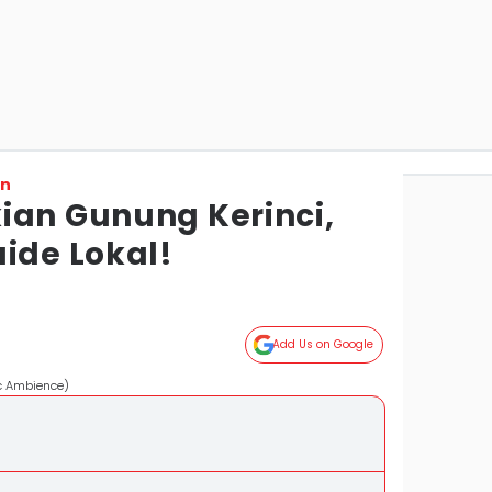
on
ian Gunung Kerinci,
ide Lokal!
Add Us on Google
ic Ambience)