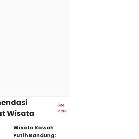
endasi
See
t Wisata
More
Wisata Kawah
Putih Bandung: