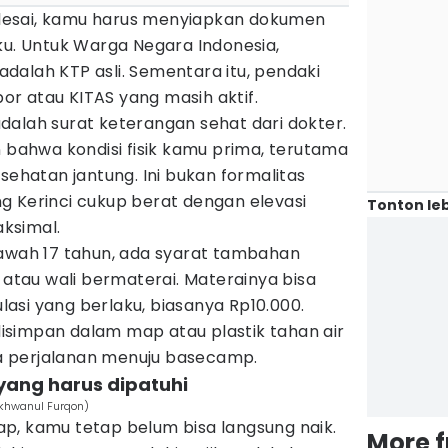
selesai, kamu harus menyiapkan dokumen
ku. Untuk Warga Negara Indonesia,
dalah KTP asli. Sementara itu, pendaki
r atau KITAS yang masih aktif.
dalah surat keterangan sehat dari dokter.
n bahwa kondisi fisik kamu prima, terutama
sehatan jantung. Ini bukan formalitas
g Kerinci cukup berat dengan elevasi
Tonton leb
ksimal.
bawah 17 tahun, ada syarat tambahan
a atau wali bermaterai. Materainya bisa
asi yang berlaku, biasanya Rp10.000.
simpan dalam map atau plastik tahan air
 perjalanan menuju basecamp.
yang harus dipatuhi
Ikhwanul Furqon)
p, kamu tetap belum bisa langsung naik.
More 