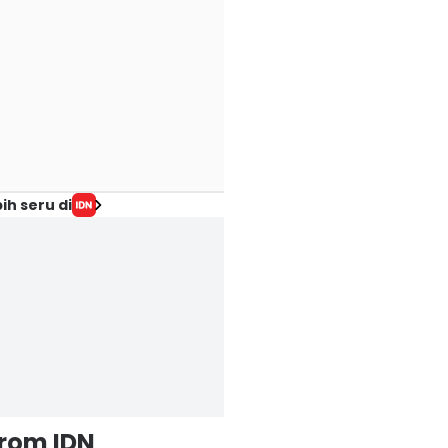
ih seru di
from IDN