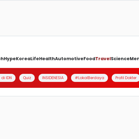
ch
Hype
Korea
Life
Health
Automotive
Food
Travel
Science
Me
 di IDN
Quiz
INSIDENESIA
#LokalBerdaya
Profil Dokter