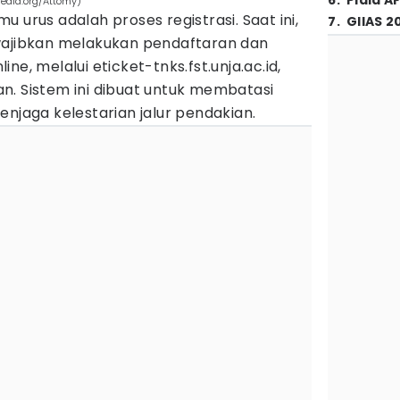
6
.
Piala A
edia.org/Attomy)
 urus adalah proses registrasi. Saat ini,
7
.
GIIAS 2
wajibkan melakukan pendaftaran dan
ne, melalui eticket-tnks.fst.unja.ac.id,
n. Sistem ini dibuat untuk membatasi
enjaga kelestarian jalur pendakian.