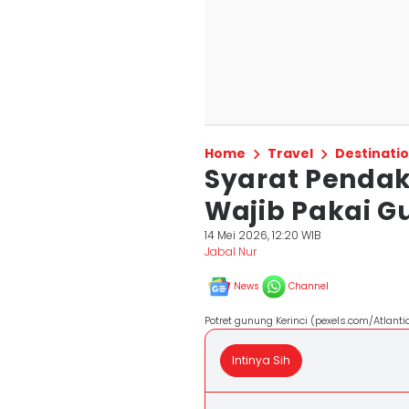
Home
Travel
Destinati
Syarat Pendak
Wajib Pakai Gu
14 Mei 2026, 12:20 WIB
Jabal Nur
News
Channel
Potret gunung Kerinci (pexels.com/Atlant
Intinya Sih