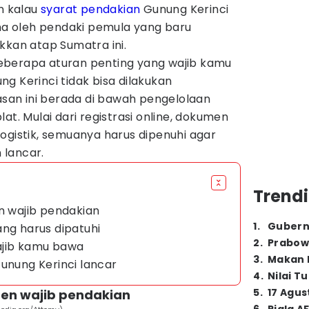
an kalau
syarat pendakian
Gunung Kerinci
ama oleh pendaki pemula yang baru
kkan atap Sumatra ini.
eberapa aturan penting yang wajib kamu
g Kerinci tidak bisa dilakukan
an ini berada di bawah pengelolaan
at. Mulai dari registrasi online, dokumen
ogistik, semuanya harus dipenuhi agar
 lancar.
Trendi
en wajib pendakian
1
.
Gubern
ang harus dipatuhi
2
.
Prabow
ajib kamu bawa
3
.
Makan B
Gunung Kerinci lancar
4
.
Nilai T
5
.
17 Agus
men wajib pendakian