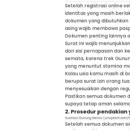
Setelah registrasi online 
identitas yang masih berla
dokumen yang dibutuhkan a
asing wajib membawa paspo
Dokumen penting lainnya a
Surat ini wajib menunjukka
dari sisi pernapasan dan ke
semata, karena trek Gunun
yang menuntut stamina ma
Kalau usia kamu masih di 
berupa surat izin orang tu
menyesuaikan dengan regul
Pastikan semua dokumen di
supaya tetap aman selama
2. Prosedur pendakian 
ilustrasi Gunung Kerinci (unsplash.com/
Setelah semua dokumen sia