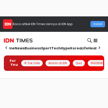
Baca artikel
IDN Times
lainnya di IDN App
Install
Home
News
Business
Sport
Tech
Hype
Korea
Life
Health
Aut
For
# Yuk Vote
Iklanin di IDN
Quiz
INSIDENESIA
You