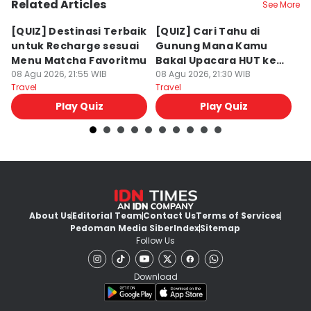
Related Articles
See More
[QUIZ] Destinasi Terbaik
[QUIZ] Cari Tahu di
[
untuk Recharge sesuai
Gunung Mana Kamu
Li
Menu Matcha Favoritmu
Bakal Upacara HUT ke-
Pe
08 Agu 2026, 21:55 WIB
81 RI!
08 Agu 2026, 21:30 WIB
08
Travel
Travel
Tr
Play Quiz
Play Quiz
About Us
Editorial Team
Contact Us
Terms of Services
Pedoman Media Siber
Index
Sitemap
Follow Us
Download