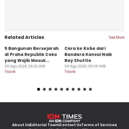
Related Articles
See More
5 Bangunan Bersejarah
Cara ke Kobe dari
[
di Praha Republik Ceko
Bandara Kansai Naik
u
yang Wajib Masuk
Bay Shuttle
M
Itinerary
09 Agu 2026, 06:32 WIB
09 Agu 2026, 06:06 WIB
08
Travel
Travel
Tr
About Us
Editorial Team
Contact Us
Terms of Services