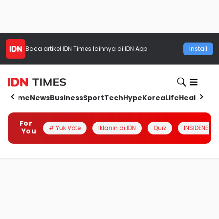
Baca artikel
IDN Times
lainnya di IDN App
Install
Home
News
Business
Sport
Tech
Hype
Korea
Life
Health
Aut
For
# Yuk Vote
Iklanin di IDN
Quiz
INSIDENESIA
You