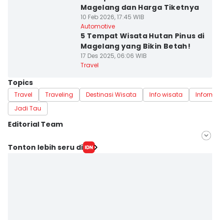
Magelang dan Harga Tiketnya
10 Feb 2026, 17:45 WIB
Automotive
5 Tempat Wisata Hutan Pinus di
Magelang yang Bikin Betah!
17 Des 2025, 06:06 WIB
Travel
Topics
Travel
Traveling
Destinasi Wisata
Info wisata
Informa
Jadi Tau
Editorial Team
Editor
Tonton lebih seru di
Erick Akbar
Editor
Dewi Suci Rahayu