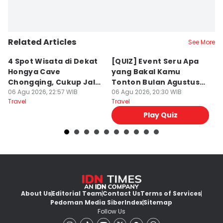
Related Articles
See More
4 Spot Wisata di Dekat
[QUIZ] Event Seru Apa
5
Hongya Cave
yang Bakal Kamu
P
Chongqing, Cukup Jalan
Tonton Bulan Agustus
J
Kaki!
06 Agu 2026, 22:57 WIB
2026 Ini?
06 Agu 2026, 20:30 WIB
06
Travel
Travel
Tr
Play Quiz
About Us
Editorial Team
Contact Us
Terms of Services
Pedoman Media Siber
Index
Sitemap
Follow Us