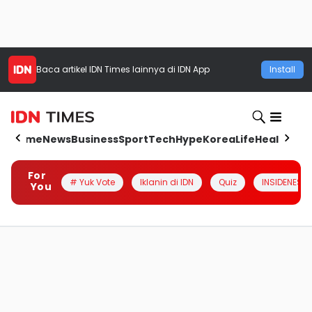
Baca artikel
IDN Times
lainnya di IDN App
Install
Home
News
Business
Sport
Tech
Hype
Korea
Life
Health
Aut
For
# Yuk Vote
Iklanin di IDN
Quiz
INSIDENESIA
You