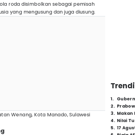
ola roda disimbolkan sebagai pemisah
sia yang mengusung dan juga diusung.
Trendi
1
.
Gubern
2
.
Prabow
3
.
Makan B
atan Wenang, Kota Manado, Sulawesi
4
.
Nilai T
5
.
17 Agus
ng