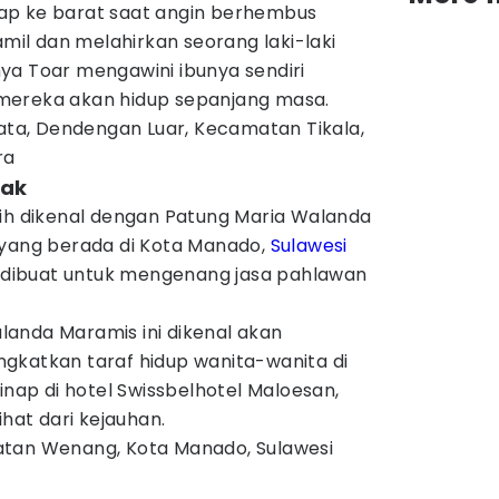
ap ke barat saat angin berhembus
amil dan melahirkan seorang laki-laki
ya Toar mengawini ibunya sendiri
mereka akan hidup sepanjang masa.
nata, Dendengan Luar, Kecamatan Tikala,
ra
nak
bih dikenal dengan Patung Maria Walanda
 yang berada di Kota Manado,
Sulawesi
ni dibuat untuk mengenang jasa pahlawan
anda Maramis ini dikenal akan
gkatkan taraf hidup wanita-wanita di
inap di hotel Swissbelhotel Maloesan,
ihat dari kejauhan.
tan Wenang, Kota Manado, Sulawesi