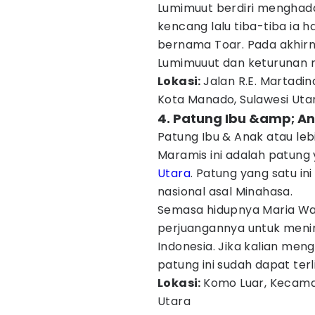
Lumimuut berdiri menghad
kencang lalu tiba-tiba ia h
bernama Toar. Pada akhirn
Lumimuuut dan keturunan 
Lokasi:
Jalan R.E. Martadi
Kota Manado, Sulawesi Uta
4. Patung Ibu &amp; A
Patung Ibu & Anak atau le
Maramis ini adalah patung
Utara
. Patung yang satu i
nasional asal Minahasa.
Semasa hidupnya Maria Wal
perjuangannya untuk menin
Indonesia. Jika kalian meng
patung ini sudah dapat terl
Lokasi:
Komo Luar, Kecama
Utara