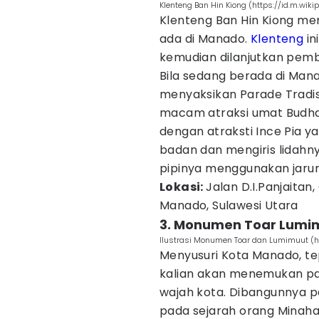
Klenteng Ban Hin Kiong (https://id.m.wikip
Klenteng Ban Hin Kiong me
ada di Manado.
Klenteng
in
kemudian dilanjutkan pem
Bila sedang berada di Mana
menyaksikan Parade Tradi
macam atraksi umat Budha
dengan atraksti Ince Pia
badan dan mengiris lidah
pipinya menggunakan jarum 
Lokasi:
Jalan D.I.Panjaita
Manado, Sulawesi Utara
3. Monumen Toar Lumi
Ilustrasi Monumen Toar dan Lumimuut (ht
Menyusuri Kota Manado, tep
kalian akan menemukan pa
wajah kota. Dibangunnya pa
pada sejarah orang Minah