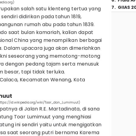
6
.
Piala A
edia.org)
7
.
GIIAS 2
rupakan salah satu klenteng tertua yang
i sendiri didirikan pada tahun 1819,
bangunan rumah abu pada tahun 1839.
do saat bulan kamariah, kalian dapat
sional China yang menampilkan berbagai
. Dalam upacara juga akan dimeriahkan
 yakni seseorang yang memotong-motong
nya dengan pedang tajam serta menusuk
besar, tapi tidak terluka.
n, Calaca, Kecamatan Wenang, Kota
muut
tps://id.wikipedia.org/wiki/Toar_dan_Lumimuut)
atnya di Jalan R.E. Martadinata, di sana
tung Toar Lumimuut yang menghiasi
tung ini sendiri yaitu untuk mengigatkan
asa saat seorang putri bernama Karema