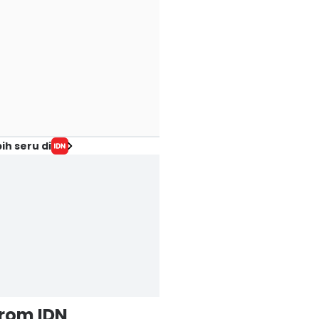
ih seru di
from IDN