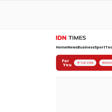
Home
News
Business
Sport
Te
For
# Yuk Vote
Iklanin
You