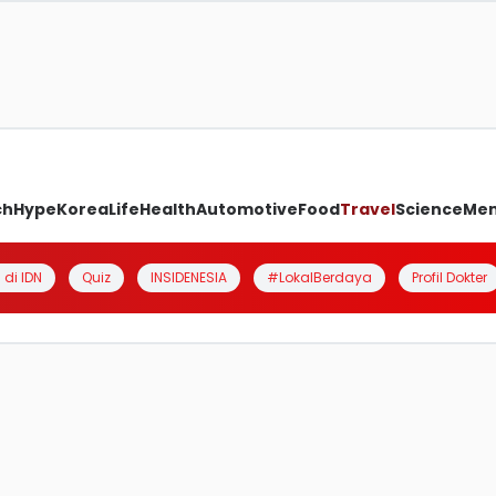
ch
Hype
Korea
Life
Health
Automotive
Food
Travel
Science
Me
 di IDN
Quiz
INSIDENESIA
#LokalBerdaya
Profil Dokter