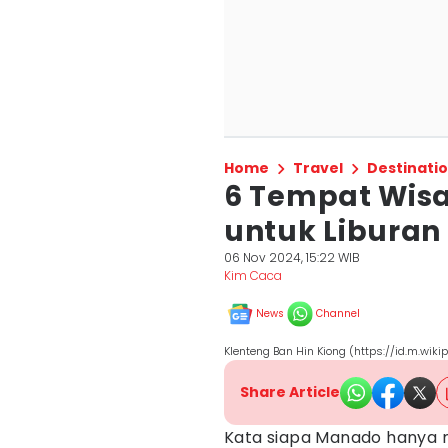
Home
Travel
Destinati
6 Tempat Wisa
untuk Liburan
06 Nov 2024, 15:22 WIB
Kim Caca
News
Channel
Klenteng Ban Hin Kiong (https://id.m.wikip
Share Article
Kata siapa Manado hanya 