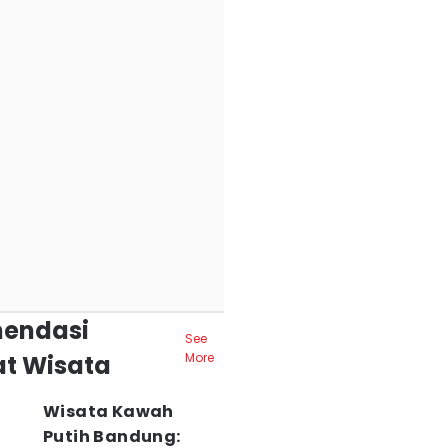
endasi
See
t Wisata
More
Wisata Kawah
Putih Bandung: