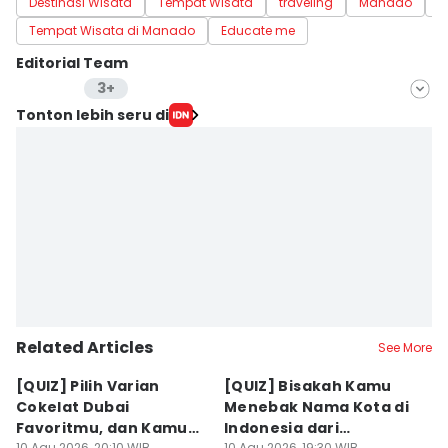
Destinasi Wisata
Tempat Wisata
traveling
Manado
p
Tempat Wisata di Manado
Educate me
Editorial Team
3+
Editor
Tonton lebih seru di
Wendy Novianto
Editor
Dewi Suci Rahayu
Editor
Bella Manoban
Editor
Andry Trisandy
Related Articles
See More
[QUIZ] Pilih Varian
[QUIZ] Bisakah Kamu
[
Cokelat Dubai
Menebak Nama Kota di
y
Favoritmu, dan Kamu
Indonesia dari
K
10 Agu 2026, 20:10 WIB
10 Agu 2026, 19:30 WIB
10