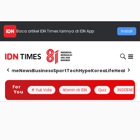
Baca artikel
IDN Times
lainnya di IDN App
Install
Home
News
Business
Sport
Tech
Hype
Korea
Life
Health
Aut
For
# Yuk Vote
Iklanin di IDN
Quiz
INSIDENESIA
You