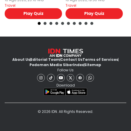
akan Liburan ke Sini!
Julukannya?
Travel
Travel
Tr
Play Quiz
Play Quiz
About Us
Editorial Team
Contact Us
Terms of Services
Pedoman Media Siber
Index
Sitemap
Follow Us
Download
© 2026 IDN. All Rights Reserved.