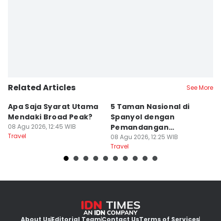
Editor
Fina Wahibatun Nisa
Related Articles
See More
Apa Saja Syarat Utama
5 Taman Nasional di
7
Mendaki Broad Peak?
Spanyol dengan
y
08 Agu 2026, 12:45 WIB
Pemandangan
Di
Travel
Spektakuler
08 Agu 2026, 12:25 WIB
08
Travel
Tr
About Us
Editorial Team
Contact Us
Terms of Services