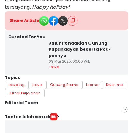
tersayang.
Happy holiday!
Share Article
Curated For You
Jalur Pendakian Gunung
Papandayan beserta Pos-
posnya
09 Mar 2025, 06:06 WIB
Travel
Topics
traveling
travel
Gunung Bromo
bromo
Divert me
Jurnal Perjalanan
Editorial Team
Editor
Tonton lebih seru di
Dewi Suci Rahayu