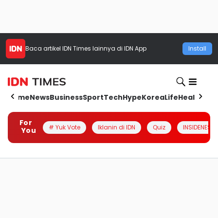
Baca artikel
IDN Times
lainnya di IDN App
Install
Home
News
Business
Sport
Tech
Hype
Korea
Life
Health
Aut
For
# Yuk Vote
Iklanin di IDN
Quiz
INSIDENESIA
You