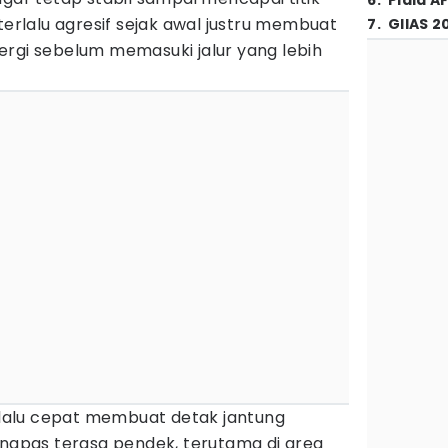
6
.
Piala A
terlalu agresif sejak awal justru membuat
7
.
GIIAS 2
ergi sebelum memasuki jalur yang lebih
erlalu cepat membuat detak jantung
 napas terasa pendek, terutama di area