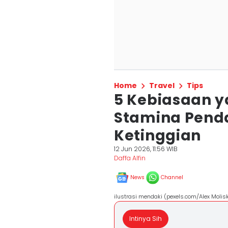
Home
Travel
Tips
5 Kebiasaan 
Stamina Penda
Ketinggian
12 Jun 2026, 11:56 WIB
Daffa Alfin
News
Channel
ilustrasi mendaki (pexels.com/Alex Molisk
Intinya Sih