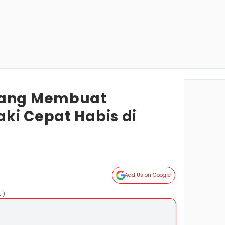
yang Membuat
ki Cepat Habis di
Add Us on Google
i)