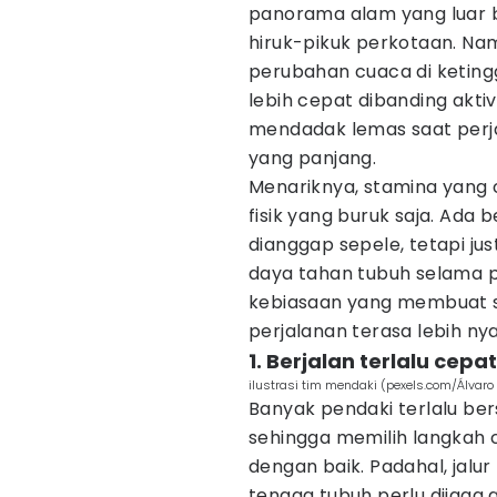
panorama alam yang luar b
hiruk-pikuk perkotaan. Namu
perubahan cuaca di ketin
lebih cepat dibanding akti
mendadak lemas saat perj
yang panjang.
Menariknya, stamina yang c
fisik yang buruk saja. Ada
dianggap sepele, tetapi j
daya tahan tubuh selama 
kebiasaan yang membuat 
perjalanan terasa lebih n
1. Berjalan terlalu cep
ilustrasi tim mendaki (pexels.com/Álvaro
Banyak pendaki terlalu be
sehingga memilih langkah
dengan baik. Padahal, jalu
tenaga tubuh perlu dijaga 