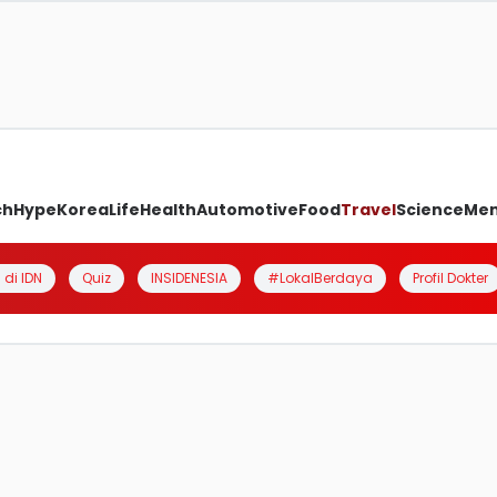
ch
Hype
Korea
Life
Health
Automotive
Food
Travel
Science
Me
 di IDN
Quiz
INSIDENESIA
#LokalBerdaya
Profil Dokter