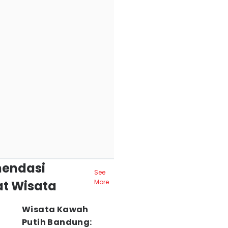
endasi
See
t Wisata
More
Wisata Kawah
Putih Bandung: