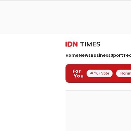
Home
News
Business
Sport
Te
For
# Yuk Vote
Iklanin
You