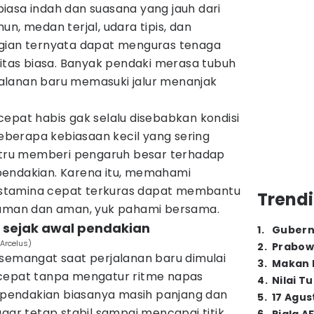
iasa indah dan suasana yang jauh dari
n, medan terjal, udara tipis, dan
ggian ternyata dapat menguras tenaga
vitas biasa. Banyak pendaki merasa tubuh
alanan baru memasuki jalur menanjak
epat habis gak selalu disebabkan kondisi
 beberapa kebiasaan kecil yang sering
ustru memberi pengaruh besar terhadap
pendakian. Karena itu, memahami
stamina cepat terkuras dapat membantu
Trendi
yaman dan aman, yuk pahami bersama.
at sejak awal pendakian
1
.
Gubern
 Arcelus)
2
.
Prabow
rsemangat saat perjalanan baru dimulai
3
.
Makan B
 cepat tanpa mengatur ritme napas
4
.
Nilai T
r pendakian biasanya masih panjang dan
5
.
17 Agus
agar tetap stabil sampai mencapai titik