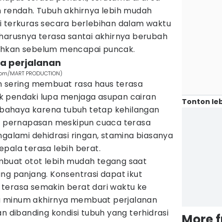
h rendah. Tubuh akhirnya lebih mudah
i terkuras secara berlebihan dalam waktu
eharusnya terasa santai akhirnya berubah
ahkan sebelum mencapai puncak.
a perjalanan
s.com/MART PRODUCTION)
n sering membuat rasa haus terasa
k pendaki lupa menjaga asupan cairan
Tonton leb
erbahaya karena tubuh tetap kehilangan
an pernapasan meskipun cuaca terasa
ngalami dehidrasi ringan, stamina biasanya
pala terasa lebih berat.
mbuat otot lebih mudah tegang saat
ng panjang. Konsentrasi dapat ikut
terasa semakin berat dari waktu ke
 minum akhirnya membuat perjalanan
an dibanding kondisi tubuh yang terhidrasi
More 