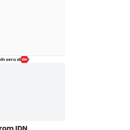
ih seru di
from IDN