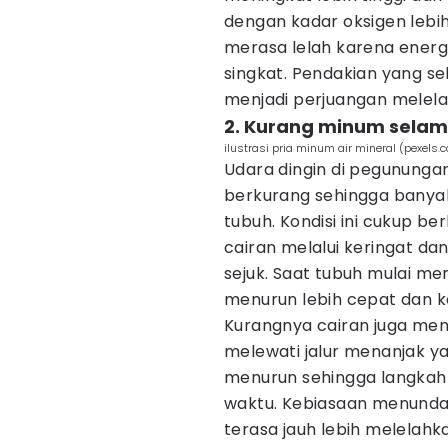
dengan kadar oksigen lebi
merasa lelah karena energ
singkat. Pendakian yang s
menjadi perjuangan melel
2. Kurang minum selam
ilustrasi pria minum air mineral (pexel
Udara dingin di pegununga
berkurang sehingga banya
tubuh. Kondisi ini cukup b
cairan melalui keringat d
sejuk. Saat tubuh mulai me
menurun lebih cepat dan ke
Kurangnya cairan juga me
melewati jalur menanjak ya
menurun sehingga langkah 
waktu. Kebiasaan menunda
terasa jauh lebih melelahk