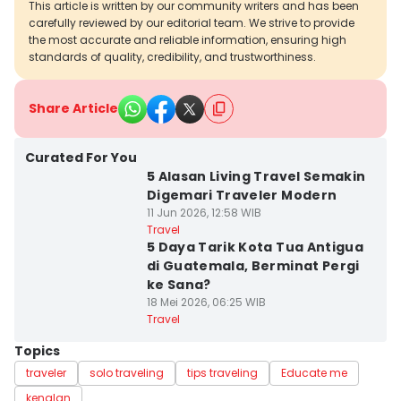
This article is written by our community writers and has been
carefully reviewed by our editorial team. We strive to provide
the most accurate and reliable information, ensuring high
standards of quality, credibility, and trustworthiness.
Share Article
Curated For You
5 Alasan Living Travel Semakin
Digemari Traveler Modern
11 Jun 2026, 12:58 WIB
Travel
5 Daya Tarik Kota Tua Antigua
di Guatemala, Berminat Pergi
ke Sana?
18 Mei 2026, 06:25 WIB
Travel
Topics
traveler
solo traveling
tips traveling
Educate me
kenalan