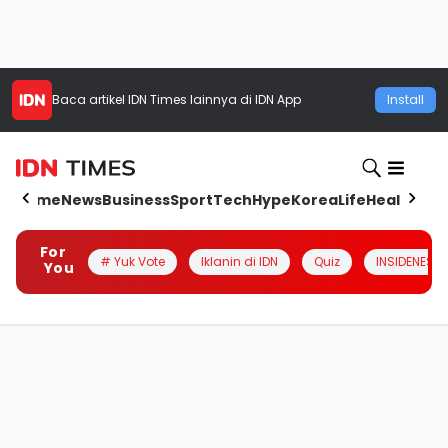
Baca artikel
IDN Times
lainnya di IDN App
Install
Home
News
Business
Sport
Tech
Hype
Korea
Life
Health
Aut
For
# Yuk Vote
Iklanin di IDN
Quiz
INSIDENESIA
You