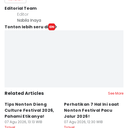
Editorial Team
Editor
Nabila Inaya
Tonton lebih seru di
Related Articles
See More
Tips Nonton Dieng
Perhatikan 7 Hal Ini saat
5
Culture Festival 2026,
Nonton Festival Pacu
Ek
Pahami Etikanya!
Jalur 2026!
M
07 Agu 2026, 13:13 WIB
07 Agu 2026, 12:30 WIB
07
Travel
Travel
Tr